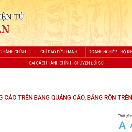
IỆN TỬ
AN
C HÀNH CHÍNH
CHỈ ĐẠO ĐIỀU HÀNH
DOANH NGHIỆP - HỘ K
CẢI CÁCH HÀNH CHÍNH - CHUYỂN ĐỔI SỐ
 CÁO TRÊN BẢNG QUẢNG CÁO, BĂNG RÔN TRÊN