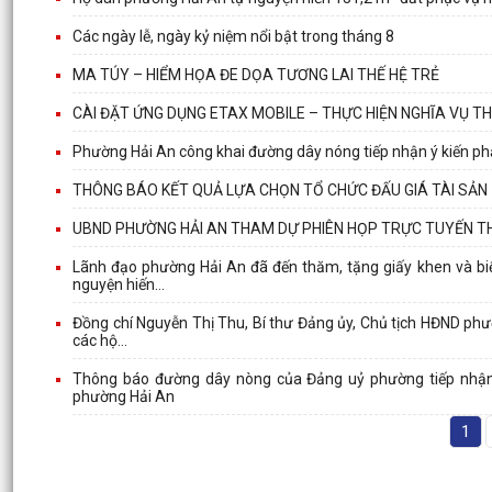
Các ngày lễ, ngày kỷ niệm nổi bật trong tháng 8
MA TÚY – HIỂM HỌA ĐE DỌA TƯƠNG LAI THẾ HỆ TRẺ
CÀI ĐẶT ỨNG DỤNG ETAX MOBILE – THỰC HIỆN NGHĨA VỤ TH
Phường Hải An công khai đường dây nóng tiếp nhận ý kiến phản
THÔNG BÁO KẾT QUẢ LỰA CHỌN TỔ CHỨC ĐẤU GIÁ TÀI SẢN
UBND PHƯỜNG HẢI AN THAM DỰ PHIÊN HỌP TRỰC TUYẾN T
Lãnh đạo phường Hải An đã đến thăm, tặng giấy khen và biể
nguyện hiến...
Đồng chí Nguyễn Thị Thu, Bí thư Đảng ủy, Chủ tịch HĐND phườ
các hộ...
Thông báo đường dây nòng của Đảng uỷ phường tiếp nhận th
phường Hải An
1