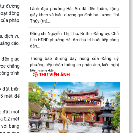
 tự đường
Lãnh đạo phường Hải An đã đến thăm, tặng
 hoạt động
giấy khen và biểu dương gia đình bà Lương Thị
h của pháp
Thúy (trú...
Đồng chí Nguyễn Thị Thu, Bí thư Đảng ủy, Chủ
, dịch vụ
tịch HĐND phường Hải An chủ trì buổi tiếp công
quảng cáo,
dân...
Thông báo đường dây nòng của Đảng uỷ
 đến giao
phường tiếp nhận thông tin phản ánh, kiến nghị
được chăng
liên quan đến...
công trình
THƯ VIỆN ẢNH
Đảng ủy phường Hải An đánh giá toàn diện kết
p đặt biển
quả thực hiện tháng 7, quyết tâm bứt phá hoàn
25 mét để
thành...
Đồng chí Nguyễn Thị Thu, Bí thư Đảng ủy, Chủ
c đặt một
tịch HĐND phường Hải An chủ trì buổi tiếp công
đa 0,2 mét
dân...
 với bảng
ĐIỂM CẦU PHƯỜNG HẢI AN THAM GIA HỘI NGHỊ