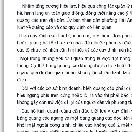
Nhằm tăng cường hiệu lực, hiệu quả công tác quản lý n
hè, hành lang an toàn giao thông; đồng thời nâng cao ý 
quảng cáo trên địa bàn, Ủy ban nhân dân phường Hải An
luật về quảng cáo và các quy định có liên quan.
Theo quy định của Luật Quảng cáo, mọi hoạt động sử d
hoặc quảng bá tổ chức, cá nhân đều thuộc phạm vi điều 
các tổ chức, cá nhân cần tìm hiểu kỹ các quy định hiện h
Một trong những yêu cầu quan trọng là việc đặt bảng
thông. Cụ thể, bảng quảng cáo không được che khuất đèn
ngang qua đường giao thông; không lấn chiếm hành lang
điện.
Đối với các cơ sở kinh doanh, biển quảng cáo phải đượ
hiệu ngang phía trên cổng hoặc lối ra vào thì phải bả
không gây cản trở việc đi lại của người dân và phương ti
Các hộ kinh doanh cũng cần đặc biệt lưu ý quy định v
bảng quảng cáo ngang và một bảng quảng cáo dọc liền kề
khỏi mặt ngoài công trình, chiều cao không quá 2 mét 