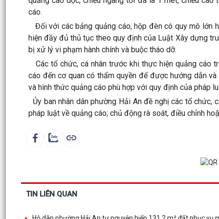
quảng cáo dọc, chiều ngang tối đa là 1 mét, chiều cao
cáo.
Đối với các bảng quảng cáo, hộp đèn có quy mô lớn ho
hiện đầy đủ thủ tục theo quy định của Luật Xây dựng tr
bị xử lý vi phạm hành chính và buộc tháo dỡ.
Các tổ chức, cá nhân trước khi thực hiện quảng cáo t
cáo đến cơ quan có thẩm quyền để được hướng dẫn và g
và hình thức quảng cáo phù hợp với quy định của pháp lu
Ủy ban nhân dân phường Hải An đề nghị các tổ chức, cá
pháp luật về quảng cáo; chủ động rà soát, điều chỉnh ho
TIN LIÊN QUAN
Hộ dân phường Hải An tự nguyện hiến 131,2 m² đất phục vụ 