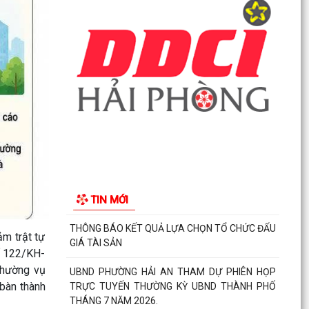
đất phục vụ mở rộng tuyến đường trước cửa
trường THPT...
Các ngày lễ, ngày kỷ niệm nổi bật trong tháng 8
MA TÚY – HIỂM HỌA ĐE DỌA TƯƠNG LAI THẾ
HỆ TRẺ
CÀI ĐẶT ỨNG DỤNG ETAX MOBILE – THỰC HIỆN
NGHĨA VỤ THUẾ NHANH CHÓNG, TIỆN LỢI
Phường Hải An công khai đường dây nóng tiếp
nhận ý kiến phản ánh, kiến nghị liên quan đến
TIN MỚI
việc giải...
THÔNG BÁO KẾT QUẢ LỰA CHỌN TỔ CHỨC ĐẤU
m trật tự
GIÁ TÀI SẢN
số 122/KH-
Thường vụ
UBND PHƯỜNG HẢI AN THAM DỰ PHIÊN HỌP
 bàn thành
TRỰC TUYẾN THƯỜNG KỲ UBND THÀNH PHỐ
THÁNG 7 NĂM 2026.