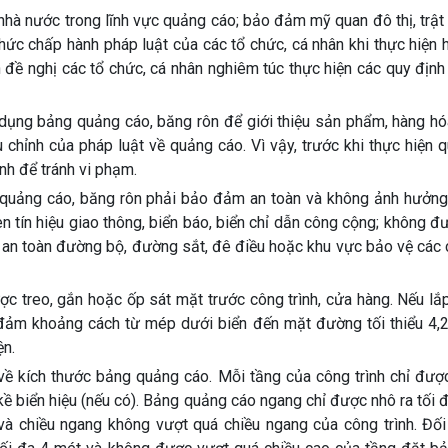
hà nước trong lĩnh vực quảng cáo; bảo đảm mỹ quan đô thị, trật
thức chấp hành pháp luật của các tổ chức, cá nhân khi thực hiện
 đề nghị các tổ chức, cá nhân nghiêm túc thực hiện các quy địn
ụng bảng quảng cáo, băng rôn để giới thiệu sản phẩm, hàng hóa
chỉnh của pháp luật về quảng cáo. Vì vậy, trước khi thực hiện 
ành để tránh vi phạm.
 quảng cáo, băng rôn phải bảo đảm an toàn và không ảnh hưởng
 tín hiệu giao thông, biển báo, biển chỉ dẫn công cộng; không 
 an toàn đường bộ, đường sắt, đê điều hoặc khu vực bảo vệ các 
c treo, gắn hoặc ốp sát mặt trước công trình, cửa hàng. Nếu lắ
o đảm khoảng cách từ mép dưới biển đến mặt đường tối thiểu 4,
ện.
ề kích thước bảng quảng cáo. Mỗi tầng của công trình chỉ đượ
 biển hiệu (nếu có). Bảng quảng cáo ngang chỉ được nhô ra tối 
và chiều ngang không vượt quá chiều ngang của công trình. Đối