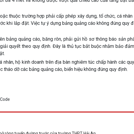
 tối đa 4 mét và không được vượt quá chiều cao của tầng đặt b
ặc thuộc trường hợp phải cấp phép xây dựng, tổ chức, cá nhân 
ước khi lắp đặt. Việc tự ý dựng bảng quảng cáo không đúng quy đ
rên bảng quảng cáo, băng rôn, phải gửi hồ sơ thông báo sản p
iải quyết theo quy định. Đây là thủ tục bắt buộc nhằm bảo đảm
ật.
 nhân, hộ kinh doanh trên địa bàn nghiêm túc chấp hành các quy
ặc tháo dỡ các bảng quảng cáo, biển hiệu không đúng quy định.
mở rộng tuyến đường trước cửa trường THPT Hải An