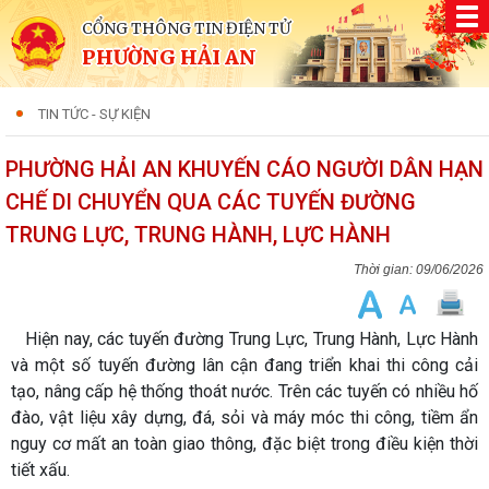
CỔNG THÔNG TIN ĐIỆN TỬ
PHƯỜNG HẢI AN
TIN TỨC - SỰ KIỆN
PHƯỜNG HẢI AN KHUYẾN CÁO NGƯỜI DÂN HẠN
CHẾ DI CHUYỂN QUA CÁC TUYẾN ĐƯỜNG
TRUNG LỰC, TRUNG HÀNH, LỰC HÀNH
09/06/2026
Hiện nay, các tuyến đường Trung Lực, Trung Hành, Lực Hành
và một số tuyến đường lân cận đang triển khai thi công cải
tạo, nâng cấp hệ thống thoát nước. Trên các tuyến có nhiều hố
đào, vật liệu xây dựng, đá, sỏi và máy móc thi công, tiềm ẩn
nguy cơ mất an toàn giao thông, đặc biệt trong điều kiện thời
tiết xấu.