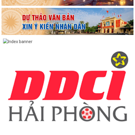
Hộ dân phường Hải An tự nguyện hiến 131,2 m² đất phục vụ mở rộng
tuyến đường trước cửa trường THPT...
Các ngày lễ, ngày kỷ niệm nổi bật trong tháng 8
MA TÚY – HIỂM HỌA ĐE DỌA TƯƠNG LAI THẾ HỆ TRẺ