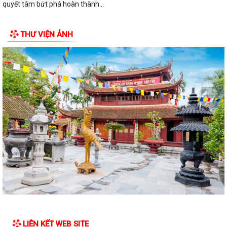
quyết tâm bứt phá hoàn thành...
Đồng chí Nguyễn Thị Thu, Bí thư Đảng ủy, Chủ tịch HĐND phường Hải
THƯ VIỆN ẢNH
An chủ trì buổi tiếp công dân...
ĐIỂM CẦU PHƯỜNG HẢI AN THAM GIA HỘI NGHỊ TOÀN QUỐC QUÁN
TRIỆT, TRIỂN KHAI THỰC HIỆN NGHỊ QUYẾT HỘI...
THÔNG BÁO Về việc lựa chọn tổ chức đấu giá tài sản.
Thực hiện chế độ báo cáo hoạt động đầu tư trên Hệ thống thông tin về
giám sát, đánh giá đầu tư
QUYẾT ĐỊNH Phê duyệt phương án đấu giá quyền sử dụng đất đối với
76 lô đất thuộc 03 ô đất N3, N5,...
50 SUẤT QUÀ ĐƯỢC TẬP ĐOÀN BABEENI TRAO TẶNG TỚI GIA ĐÌNH
CHÍNH SÁCH, NGƯỜI CÓ CÔNG PHƯỜNG HẢI AN
TRƯỜNG TIỂU HỌC CÁT BI TRI ÂN, TẶNG QUÀ GIA ĐÌNH CHÍNH SÁCH,
NGƯỜI CÓ CÔNG VỚI CÁCH MẠNG NHÂN NGÀY...
LIÊN KẾT WEB SITE