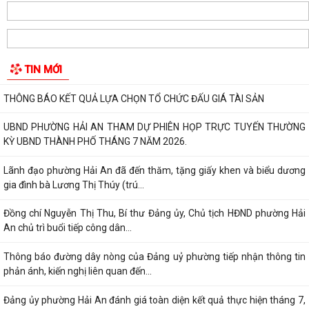
CÀI ĐẶT ỨNG DỤNG ETAX MOBILE – THỰC HIỆN NGHĨA VỤ THUẾ
NHANH CHÓNG, TIỆN LỢI
Phường Hải An công khai đường dây nóng tiếp nhận ý kiến phản ánh,
TIN MỚI
kiến nghị liên quan đến việc giải...
THÔNG BÁO KẾT QUẢ LỰA CHỌN TỔ CHỨC ĐẤU GIÁ TÀI SẢN
UBND PHƯỜNG HẢI AN THAM DỰ PHIÊN HỌP TRỰC TUYẾN THƯỜNG
KỲ UBND THÀNH PHỐ THÁNG 7 NĂM 2026.
Lãnh đạo phường Hải An đã đến thăm, tặng giấy khen và biểu dương
gia đình bà Lương Thị Thúy (trú...
Đồng chí Nguyễn Thị Thu, Bí thư Đảng ủy, Chủ tịch HĐND phường Hải
An chủ trì buổi tiếp công dân...
Thông báo đường dây nòng của Đảng uỷ phường tiếp nhận thông tin
phản ánh, kiến nghị liên quan đến...
Đảng ủy phường Hải An đánh giá toàn diện kết quả thực hiện tháng 7,