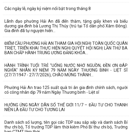
Các ngày lễ, ngày kỷ niệm nổi bật trong tháng 8
Lãnh đạo phường Hải An đã đến thăm, tặng giấy khen và biểu
dương gia đình bà Lương Thị Thúy (trú tại Tổ dân phố Xâm Đông).
Gia đình đã tự nguyện hiến...
ĐIỂM CẦU PHƯỜNG HẢI AN THAM GIA HỘI NGHỊ TOÀN QUỐC QUÁN
TRIỆT, TRIỂN KHAI THỰC HIỆN NGHỊ QUYẾT HỘI NGHỊ LẦN THỨ BA
BAN CHẤP HÀNH TRUNG ƯƠNG ĐẢNG KHÓA...
HÀNH TRÌNH TUỔI TRẺ "UỐNG NƯỚC NHỚ NGUỒN, ĐỀN ƠN ĐÁP
NGHĨA" NHÂN KỶ NIỆM 79 NĂM NGÀY THƯƠNG BINH - LIỆT SĨ
(27/7/1947 - 27/7/2026), CHÀO MỪNG THÀNH...
Phường Hải An trao 125 suất quà tri ân gia đình chính sách, người
có công nhân dịp 79 năm Ngày Thương binh - Liệt sĩ
HƯỞNG ỨNG NGÀY DÂN SỐ THẾ GIỚI 11/7 – ĐẦU TƯ CHO THANH
NIÊN LÀ ĐẦU TƯ CHO TƯƠNG LAI
Danh sách số lượng, tên gọi các TDP sau sắp xếp và danh sách Bí
thư chi bộ, Tổ trưởng TDP lâm thời kiêm Phó Bí thư chi bộ, Trưởng
ban CTMT lâm thời...