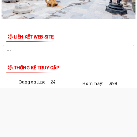
LIÊN KẾT WEB SITE
THỐNG KÊ TRUY CẬP
Đang online:
24
Hôm nay:
1,999
Trong tuần:
52,192
Tất cả:
1,715,882