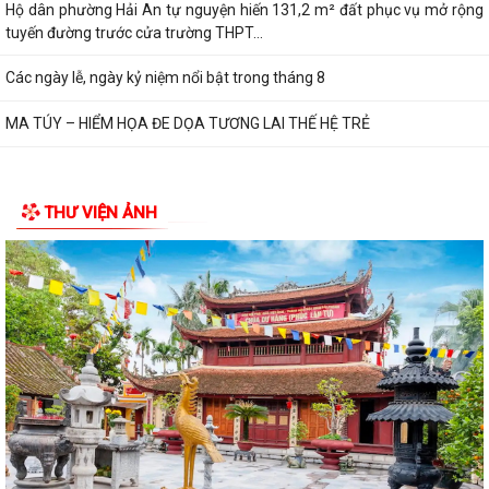
PHƯỜNG HẢI AN TẬP HUẤN HƯỚNG DẪN BẢO ĐẢM AN TOÀN THÔNG
TIN TRONG THỰC HIỆN NHIỆM VỤ
Techfest Haiphong 2026 là sự kiện khoa học công nghệ và đổi mới
sáng tạo thường niên lớn nhất thành...
Hộ dân phường Hải An tự nguyện hiến 131,2 m² đất phục vụ mở rộng
tuyến đường trước cửa trường THPT...
Các ngày lễ, ngày kỷ niệm nổi bật trong tháng 8
MA TÚY – HIỂM HỌA ĐE DỌA TƯƠNG LAI THẾ HỆ TRẺ
THƯ VIỆN ẢNH