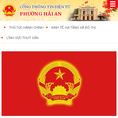
CỔNG THÔNG TIN ĐIỆN TỬ
PHƯỜNG HẢI AN
THỦ TỤC HÀNH CHÍNH
KINH TẾ, HẠ TẦNG VÀ ĐÔ THỊ
LĨNH VỰC THUỶ SẢN