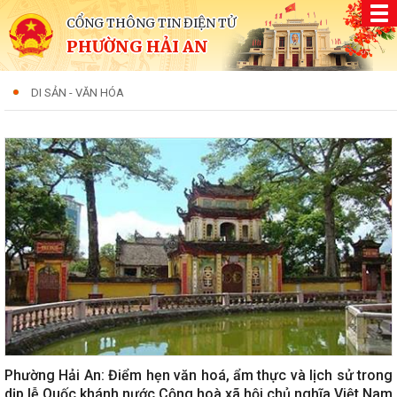
CỔNG THÔNG TIN ĐIỆN TỬ
PHƯỜNG HẢI AN
DI SẢN - VĂN HÓA
Phường Hải An: Điểm hẹn văn hoá, ẩm thực và lịch sử trong
dịp lễ Quốc khánh nước Cộng hoà xã hội chủ nghĩa Việt Nam