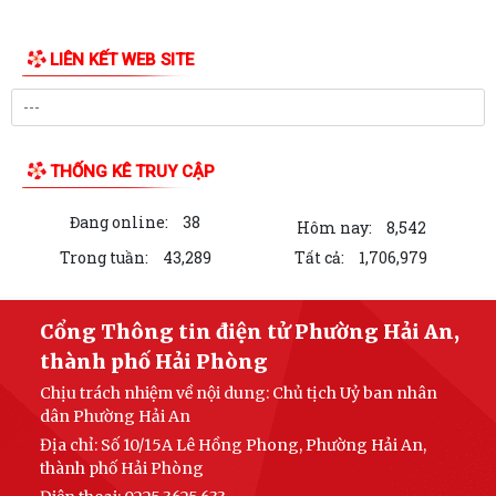
LIÊN KẾT WEB SITE
THỐNG KÊ TRUY CẬP
Đang online:
38
Hôm nay:
8,542
Trong tuần:
43,289
Tất cả:
1,706,979
Cổng Thông tin điện tử Phường Hải An,
thành phố Hải Phòng
Chịu trách nhiệm về nội dung: Chủ tịch Uỷ ban nhân
dân Phường Hải An
Địa chỉ: Số 10/15A Lê Hồng Phong, Phường Hải An,
thành phố Hải Phòng