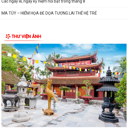
Các ngày lễ, ngày kỷ niệm nổi bật trong tháng 8
MA TÚY – HIỂM HỌA ĐE DỌA TƯƠNG LAI THẾ HỆ TRẺ
THƯ VIỆN ẢNH