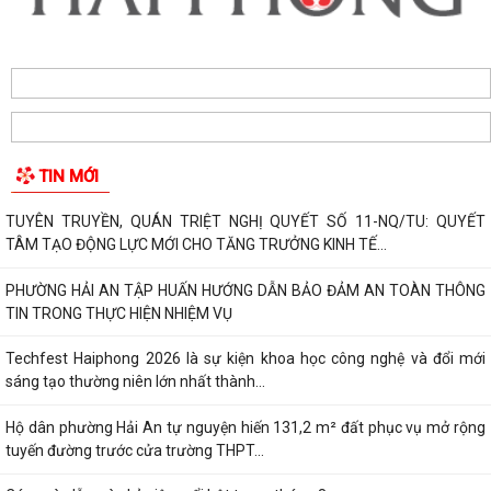
TIN MỚI
TUYÊN TRUYỀN, QUÁN TRIỆT NGHỊ QUYẾT SỐ 11-NQ/TU: QUYẾT
TÂM TẠO ĐỘNG LỰC MỚI CHO TĂNG TRƯỞNG KINH TẾ...
PHƯỜNG HẢI AN TẬP HUẤN HƯỚNG DẪN BẢO ĐẢM AN TOÀN THÔNG
TIN TRONG THỰC HIỆN NHIỆM VỤ
Techfest Haiphong 2026 là sự kiện khoa học công nghệ và đổi mới
sáng tạo thường niên lớn nhất thành...
Hộ dân phường Hải An tự nguyện hiến 131,2 m² đất phục vụ mở rộng
tuyến đường trước cửa trường THPT...