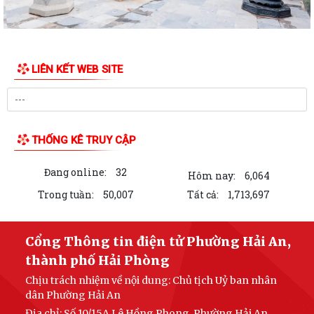
LIÊN KẾT WEB SITE
THỐNG KÊ TRUY CẬP
Đang online:
32
Hôm nay:
6,064
Trong tuần:
50,007
Tất cả:
1,713,697
Cổng Thông tin điện tử Phường Hải An,
thành phố Hải Phòng
Chịu trách nhiệm về nội dung: Chủ tịch Uỷ ban nhân
dân Phường Hải An
Địa chỉ: Số 10/15A Lê Hồng Phong, Phường Hải An,