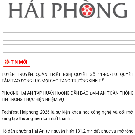
TIN MỚI
TUYÊN TRUYỀN, QUÁN TRIỆT NGHỊ QUYẾT SỐ 11-NQ/TU: QUYẾT
TÂM TẠO ĐỘNG LỰC MỚI CHO TĂNG TRƯỞNG KINH TẾ...
PHƯỜNG HẢI AN TẬP HUẤN HƯỚNG DẪN BẢO ĐẢM AN TOÀN THÔNG
TIN TRONG THỰC HIỆN NHIỆM VỤ
Techfest Haiphong 2026 là sự kiện khoa học công nghệ và đổi mới
sáng tạo thường niên lớn nhất thành...
Hộ dân phường Hải An tự nguyện hiến 131,2 m² đất phục vụ mở rộng