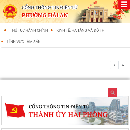
CỔNG THÔNG TIN ĐIỆN TỬ
PHƯỜNG HẢI AN
THỦ TỤC HÀNH CHÍNH
KINH TẾ, HẠ TẦNG VÀ ĐÔ THỊ
LĨNH VỰC LÂM SẢN
«
»