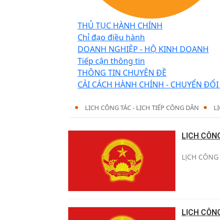
THỦ TỤC HÀNH CHÍNH
Chỉ đạo điều hành
DOANH NGHIỆP - HỘ KINH DOANH
Tiếp cận thông tin
THÔNG TIN CHUYÊN ĐỀ
CẢI CÁCH HÀNH CHÍNH - CHUYỂN ĐỔI
LỊCH CÔNG TÁC - LỊCH TIẾP CÔNG DÂN
L
LỊCH CÔN
LỊCH CÔNG 
LỊCH CÔN