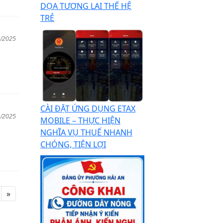
DỌA TƯƠNG LAI THẾ HỆ
TRẺ
1/2025
CÀI ĐẶT ỨNG DỤNG ETAX
1/2025
MOBILE – THỰC HIỆN
NGHĨA VỤ THUẾ NHANH
CHÓNG, TIỆN LỢI
»