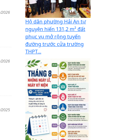
1/2026
Hộ dân phường Hải An tự
nguyện hiến 131,2 m² đất
phục vụ mở rộng tuyến
đường trước cửa trường
THPT...
1/2026
2/2025