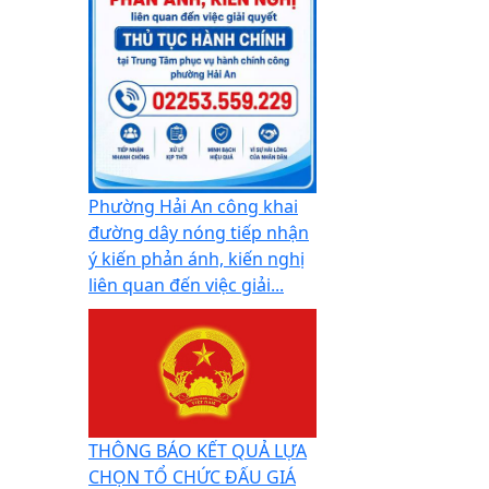
Phường Hải An công khai
đường dây nóng tiếp nhận
ý kiến phản ánh, kiến nghị
liên quan đến việc giải...
THÔNG BÁO KẾT QUẢ LỰA
CHỌN TỔ CHỨC ĐẤU GIÁ