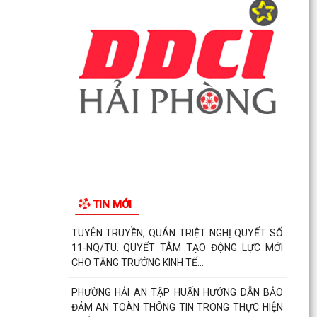
TIN MỚI
TUYÊN TRUYỀN, QUÁN TRIỆT NGHỊ QUYẾT SỐ
11-NQ/TU: QUYẾT TÂM TẠO ĐỘNG LỰC MỚI
CHO TĂNG TRƯỞNG KINH TẾ...
PHƯỜNG HẢI AN TẬP HUẤN HƯỚNG DẪN BẢO
ĐẢM AN TOÀN THÔNG TIN TRONG THỰC HIỆN