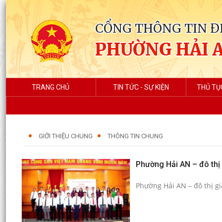
CỔNG THÔNG TIN Đ
PHƯỜNG HẢI 
TRANG CHỦ
TIN TỨC - SỰ KIỆN
THỦ TỤ
GIỚI THIỆU CHUNG
THÔNG TIN CHUNG
Phường Hải AN – đô thị 
Phường Hải AN – đô thị gi