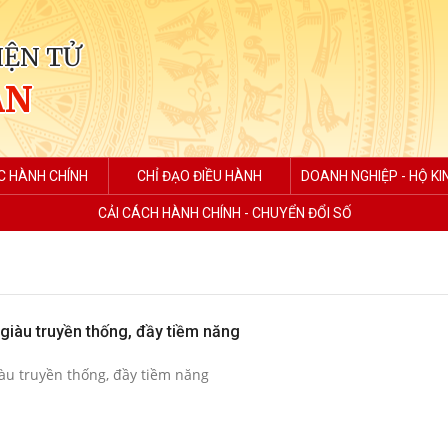
IỆN TỬ
AN
C HÀNH CHÍNH
CHỈ ĐẠO ĐIỀU HÀNH
DOANH NGHIỆP - HỘ K
CẢI CÁCH HÀNH CHÍNH - CHUYỂN ĐỔI SỐ
giàu truyền thống, đầy tiềm năng
àu truyền thống, đầy tiềm năng