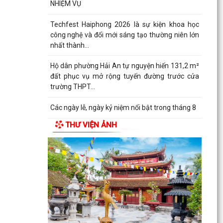
NHIỆM VỤ
Techfest Haiphong 2026 là sự kiện khoa học
công nghệ và đổi mới sáng tạo thường niên lớn
nhất thành...
Hộ dân phường Hải An tự nguyện hiến 131,2 m²
đất phục vụ mở rộng tuyến đường trước cửa
trường THPT...
Các ngày lễ, ngày kỷ niệm nổi bật trong tháng 8
THƯ VIỆN ẢNH
MA TÚY – HIỂM HỌA ĐE DỌA TƯƠNG LAI THẾ
HỆ TRẺ