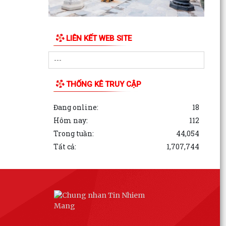
LIÊN KẾT WEB SITE
THỐNG KÊ TRUY CẬP
Đang online:
18
Hôm nay:
112
Trong tuần:
44,054
Tất cả:
1,707,744