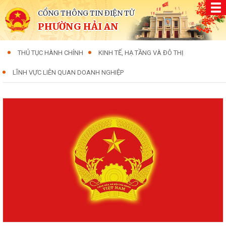
CỔNG THÔNG TIN ĐIỆN TỬ
PHƯỜNG HẢI AN
THỦ TỤC HÀNH CHÍNH
KINH TẾ, HẠ TẦNG VÀ ĐÔ THỊ
LĨNH VỰC LIÊN QUAN DOANH NGHIỆP