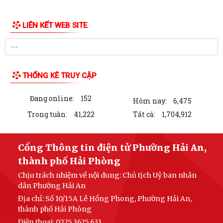
LIÊN KẾT WEB SITE
THỐNG KÊ TRUY CẬP