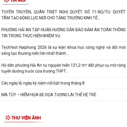
TIN MỚI
TUYÊN TRUYỀN, QUÁN TRIỆT NGHỊ QUYẾT SỐ 11-NQ/TU: QUYẾT
TÂM TẠO ĐỘNG LỰC MỚI CHO TĂNG TRƯỞNG KINH TẾ...
PHƯỜNG HẢI AN TẬP HUẤN HƯỚNG DẪN BẢO ĐẢM AN TOÀN THÔNG
TIN TRONG THỰC HIỆN NHIỆM VỤ
Techfest Haiphong 2026 là sự kiện khoa học công nghệ và đổi mới
sáng tạo thường niên lớn nhất thành...
Hộ dân phường Hải An tự nguyện hiến 131,2 m² đất phục vụ mở rộng
tuyến đường trước cửa trường THPT...
Các ngày lễ, ngày kỷ niệm nổi bật trong tháng 8
MA TÚY – HIỂM HỌA ĐE DỌA TƯƠNG LAI THẾ HỆ TRẺ
THƯ VIỆN ẢNH