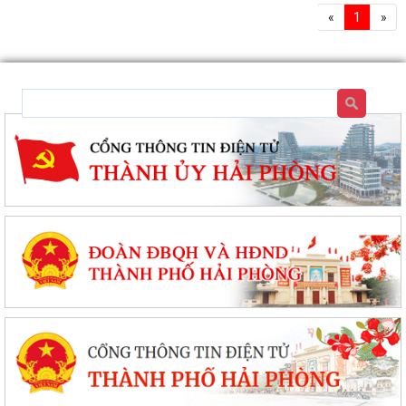
«
1
»