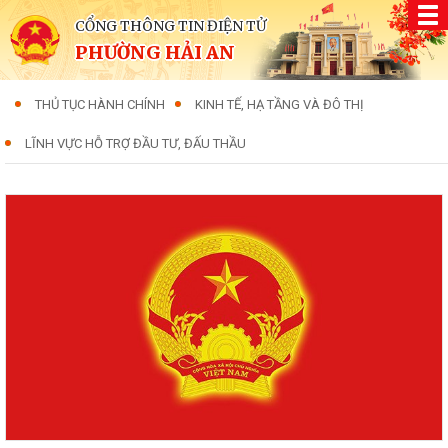
CỔNG THÔNG TIN ĐIỆN TỬ
PHƯỜNG HẢI AN
THỦ TỤC HÀNH CHÍNH
KINH TẾ, HẠ TẦNG VÀ ĐÔ THỊ
LĨNH VỰC HỖ TRỢ ĐẦU TƯ, ĐẤU THẦU