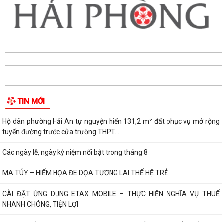
TIN MỚI
Hộ dân phường Hải An tự nguyện hiến 131,2 m² đất phục vụ mở rộng
tuyến đường trước cửa trường THPT...
Các ngày lễ, ngày kỷ niệm nổi bật trong tháng 8
MA TÚY – HIỂM HỌA ĐE DỌA TƯƠNG LAI THẾ HỆ TRẺ
CÀI ĐẶT ỨNG DỤNG ETAX MOBILE – THỰC HIỆN NGHĨA VỤ THUẾ
NHANH CHÓNG, TIỆN LỢI