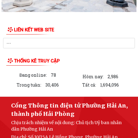
LIÊN KẾT WEB SITE
THỐNG KÊ TRUY CẬP
Đang online:
78
Hôm nay:
2,986
Trong tuần:
30,406
Tất cả:
1,694,096
Cổng Thông tin điện tử Phường Hải An,
thành phố Hải Phòng
Chịu trách nhiệm về nội dung: Chủ tịch Uỷ ban nhân
dân Phường Hải An
Địa chỉ: Số 10/15A Lê Hồng Phong, Phường Hải An,