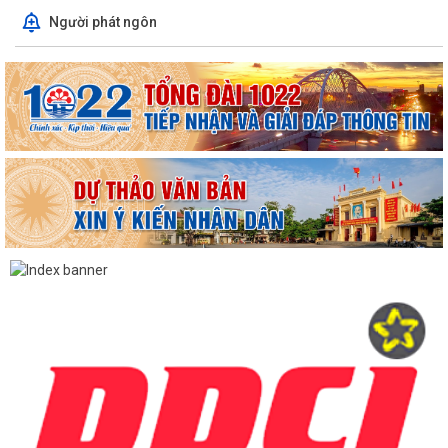
Người phát ngôn
TUYÊN TRUYỀN, QUÁN TRIỆT NGHỊ QUYẾT SỐ 11-NQ/TU: QUYẾT
TÂM TẠO ĐỘNG LỰC MỚI CHO TĂNG TRƯỞNG KINH TẾ...
PHƯỜNG HẢI AN TẬP HUẤN HƯỚNG DẪN BẢO ĐẢM AN TOÀN THÔNG
TIN TRONG THỰC HIỆN NHIỆM VỤ
Techfest Haiphong 2026 là sự kiện khoa học công nghệ và đổi mới
sáng tạo thường niên lớn nhất thành...
Hộ dân phường Hải An tự nguyện hiến 131,2 m² đất phục vụ mở rộng
tuyến đường trước cửa trường THPT...
Các ngày lễ, ngày kỷ niệm nổi bật trong tháng 8