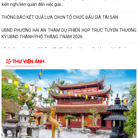
An chủ trì buổi tiếp công dân...
Thông báo đường dây nòng của Đảng uỷ phường tiếp nhận thông tin
phản ánh, kiến nghị liên quan đến...
Đảng ủy phường Hải An đánh giá toàn diện kết quả thực hiện tháng 7,
quyết tâm bứt phá hoàn thành...
Đồng chí Nguyễn Thị Thu, Bí thư Đảng ủy, Chủ tịch HĐND phường Hải
An chủ trì buổi tiếp công dân...
THƯ VIỆN ẢNH
Kế hoạch của Ban Thường vụ Đảng ủy thực hiện Nghị quyết số 11-
NQ/TU ngày 15/7/2026 của Ban Chấp...
ĐIỂM CẦU PHƯỜNG HẢI AN THAM GIA HỘI NGHỊ TOÀN QUỐC QUÁN
TRIỆT, TRIỂN KHAI THỰC HIỆN NGHỊ QUYẾT HỘI...
THÔNG BÁO Về việc lựa chọn tổ chức đấu giá tài sản.
Thực hiện chế độ báo cáo hoạt động đầu tư trên Hệ thống thông tin về
giám sát, đánh giá đầu tư