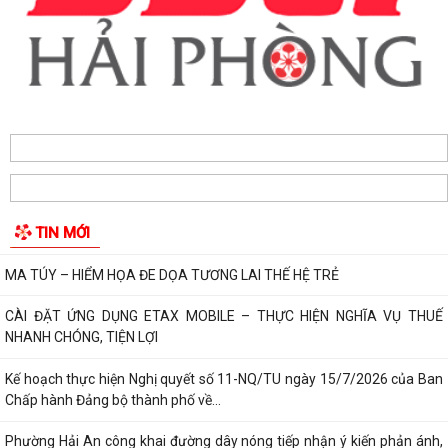
MA TÚY – HIỂM HỌA ĐE DỌA TƯƠNG LAI THẾ HỆ TRẺ
CÀI ĐẶT ỨNG DỤNG ETAX MOBILE – THỰC HIỆN NGHĨA VỤ THUẾ
NHANH CHÓNG, TIỆN LỢI
Kế hoạch thực hiện Nghị quyết số 11-NQ/TU ngày 15/7/2026 của Ban
Chấp hành Đảng bộ thành phố về...
Phường Hải An công khai đường dây nóng tiếp nhận ý kiến phản ánh,
kiến nghị liên quan đến việc giải...
TIN MỚI
THÔNG BÁO KẾT QUẢ LỰA CHỌN TỔ CHỨC ĐẤU GIÁ TÀI SẢN
UBND PHƯỜNG HẢI AN THAM DỰ PHIÊN HỌP TRỰC TUYẾN THƯỜNG
KỲ UBND THÀNH PHỐ THÁNG 7 NĂM 2026.
Lãnh đạo phường Hải An đã đến thăm, tặng giấy khen và biểu dương
gia đình bà Lương Thị Thúy (trú...
Đồng chí Nguyễn Thị Thu, Bí thư Đảng ủy, Chủ tịch HĐND phường Hải