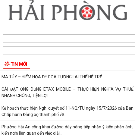
TUYÊN TRUYỀN, QUÁN TRIỆT NGHỊ QUYẾT SỐ 11-NQ/TU: QUYẾT
TÂM TẠO ĐỘNG LỰC MỚI CHO TĂNG TRƯỞNG KINH TẾ...
PHƯỜNG HẢI AN TẬP HUẤN HƯỚNG DẪN BẢO ĐẢM AN TOÀN THÔNG
TIN TRONG THỰC HIỆN NHIỆM VỤ
Techfest Haiphong 2026 là sự kiện khoa học công nghệ và đổi mới
sáng tạo thường niên lớn nhất thành...
Hộ dân phường Hải An tự nguyện hiến 131,2 m² đất phục vụ mở rộng
tuyến đường trước cửa trường THPT...
TIN MỚI
Các ngày lễ, ngày kỷ niệm nổi bật trong tháng 8
MA TÚY – HIỂM HỌA ĐE DỌA TƯƠNG LAI THẾ HỆ TRẺ
CÀI ĐẶT ỨNG DỤNG ETAX MOBILE – THỰC HIỆN NGHĨA VỤ THUẾ
NHANH CHÓNG, TIỆN LỢI
Kế hoạch thực hiện Nghị quyết số 11-NQ/TU ngày 15/7/2026 của Ban
Chấp hành Đảng bộ thành phố về...