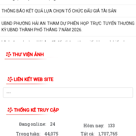
Phường Hải An công khai đường dây nóng tiếp nhận ý kiến phản ánh,
kiến nghị liên quan đến việc giải...
THÔNG BÁO KẾT QUẢ LỰA CHỌN TỔ CHỨC ĐẤU GIÁ TÀI SẢN
UBND PHƯỜNG HẢI AN THAM DỰ PHIÊN HỌP TRỰC TUYẾN THƯỜNG
KỲ UBND THÀNH PHỐ THÁNG 7 NĂM 2026.
Lãnh đạo phường Hải An đã đến thăm, tặng giấy khen và biểu dương
gia đình bà Lương Thị Thúy (trú...
THƯ VIỆN ẢNH
Đồng chí Nguyễn Thị Thu, Bí thư Đảng ủy, Chủ tịch HĐND phường Hải
An chủ trì buổi tiếp công dân...
Thông báo đường dây nòng của Đảng uỷ phường tiếp nhận thông tin
phản ánh, kiến nghị liên quan đến...
Đảng ủy phường Hải An đánh giá toàn diện kết quả thực hiện tháng 7,
quyết tâm bứt phá hoàn thành...