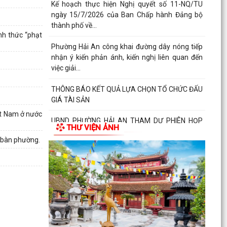
Kế hoạch thực hiện Nghị quyết số 11-NQ/TU
ngày 15/7/2026 của Ban Chấp hành Đảng bộ
thành phố về...
nh thức “phạt
Phường Hải An công khai đường dây nóng tiếp
nhận ý kiến phản ánh, kiến nghị liên quan đến
việc giải...
THÔNG BÁO KẾT QUẢ LỰA CHỌN TỔ CHỨC ĐẤU
GIÁ TÀI SẢN
ệt Nam ở nước
UBND PHƯỜNG HẢI AN THAM DỰ PHIÊN HỌP
THƯ VIỆN ẢNH
TRỰC TUYẾN THƯỜNG KỲ UBND THÀNH PHỐ
a bàn phường.
THÁNG 7 NĂM 2026.
Lãnh đạo phường Hải An đã đến thăm, tặng
giấy khen và biểu dương gia đình bà Lương Thị
Thúy (trú...
Đồng chí Nguyễn Thị Thu, Bí thư Đảng ủy, Chủ
tịch HĐND phường Hải An chủ trì buổi tiếp công
dân...