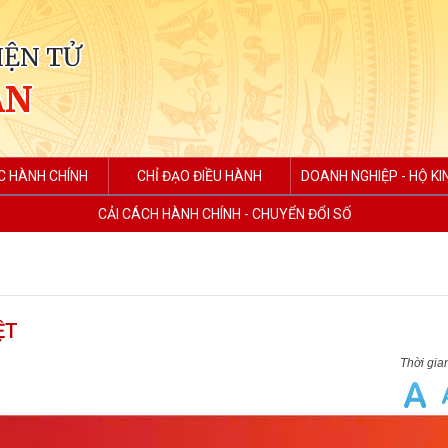
IỆN TỬ
AN
C HÀNH CHÍNH
CHỈ ĐẠO ĐIỀU HÀNH
DOANH NGHIỆP - HỘ K
CẢI CÁCH HÀNH CHÍNH - CHUYỂN ĐỔI SỐ
ỆT