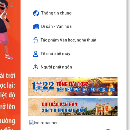
Thông tin chung
Di sản - Văn hóa
Tác phẩm Văn học, nghệ thuật
Tổ chức bộ máy
Người phát ngôn
TUYÊN TRUYỀN, QUÁN TRIỆT NGHỊ QUYẾT SỐ
11-NQ/TU: QUYẾT TÂM TẠO ĐỘNG LỰC MỚI
CHO TĂNG TRƯỞNG KINH TẾ...