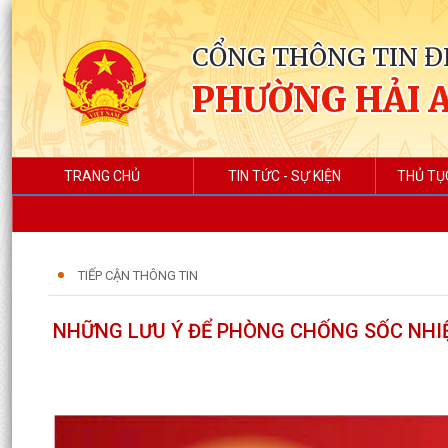
CỔNG THÔNG TIN Đ
PHƯỜNG HẢI 
TRANG CHỦ
TIN TỨC - SỰ KIỆN
THỦ TỤ
TIẾP CẬN THÔNG TIN
NHỮNG LƯU Ý ĐỂ PHÒNG CHỐNG SỐC NHI