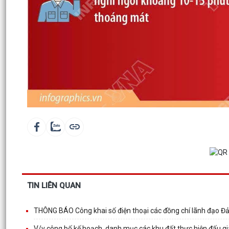
TIN LIÊN QUAN
THÔNG BÁO Công khai số điện thoại các đồng chí lãnh đạo Đ
V/v công bố kế hoạch, danh mục các khu đất thực hiện đấu g