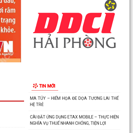
PHƯỜNG HẢI AN TẬP HUẤN HƯỚNG DẪN BẢO
ĐẢM AN TOÀN THÔNG TIN TRONG THỰC HIỆN
NHIỆM VỤ
Techfest Haiphong 2026 là sự kiện khoa học
công nghệ và đổi mới sáng tạo thường niên lớn
nhất thành...
Hộ dân phường Hải An tự nguyện hiến 131,2 m²
đất phục vụ mở rộng tuyến đường trước cửa
trường THPT...
TIN MỚI
Các ngày lễ, ngày kỷ niệm nổi bật trong tháng 8
MA TÚY – HIỂM HỌA ĐE DỌA TƯƠNG LAI THẾ
HỆ TRẺ
CÀI ĐẶT ỨNG DỤNG ETAX MOBILE – THỰC HIỆN
NGHĨA VỤ THUẾ NHANH CHÓNG, TIỆN LỢI