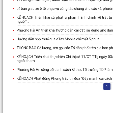
Lễ bàn giao xe ô tô phục vụ công tác chung cho các xã, phư
KẾ HOẠCH Triển khai xử phạt vi phạm hành chính về trật tự
nguội”...
Phường Hải An triển khai hướng dẫn cài đặt, sử dụng ứng dụn
Hướng dẫn nộp thuế qua eTax Mobile chỉ mất 5 phút
THÔNG BÁO Số lượng, tên gọi các Tổ dân phố trên địa bàn p
KẾ HOẠCH Triển khai thực hiện Chỉ thị số 11/CT-TTg ngày 0
ngoài tham...
Phường Hải An công bố danh sách Bí thư, Tổ trưởng TDP lâm 
KẾ HOẠCH Phát động Phong trào thi đua “Đẩy mạnh cải cách 
1