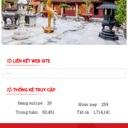
quyết tâm bứt phá hoàn thành...
Đồng chí Nguyễn Thị Thu, Bí thư Đảng ủy, Chủ tịch HĐND phường Hải
An chủ trì buổi tiếp công dân...
Kế hoạch của Ban Thường vụ Đảng ủy thực hiện Nghị quyết số 11-
NQ/TU ngày 15/7/2026 của Ban Chấp...
ĐIỂM CẦU PHƯỜNG HẢI AN THAM GIA HỘI NGHỊ TOÀN QUỐC QUÁN
TRIỆT, TRIỂN KHAI THỰC HIỆN NGHỊ QUYẾT HỘI...
LIÊN KẾT WEB SITE
THÔNG BÁO Về việc lựa chọn tổ chức đấu giá tài sản.
Thực hiện chế độ báo cáo hoạt động đầu tư trên Hệ thống thông tin về
giám sát, đánh giá đầu tư
THỐNG KÊ TRUY CẬP
QUYẾT ĐỊNH Phê duyệt phương án đấu giá quyền sử dụng đất đối với
Đang online:
20
76 lô đất thuộc 03 ô đất N3, N5,...
Hôm nay:
259
Trong tuần:
50,451
Tất cả:
1,714,141
50 SUẤT QUÀ ĐƯỢC TẬP ĐOÀN BABEENI TRAO TẶNG TỚI GIA ĐÌNH
CHÍNH SÁCH, NGƯỜI CÓ CÔNG PHƯỜNG HẢI AN