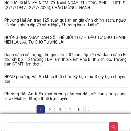
NGHĨA" NHÂN KỶ NIỆM 79 NĂM NGÀY THƯƠNG BINH - LIỆT SĨ
(27/7/1947 - 27/7/2026), CHÀO MỪNG THÀNH...
Phường Hải An trao 125 suất quà tri ân gia đình chính sách, người
có công nhân dịp 79 năm Ngày Thương binh - Liệt sĩ
HƯỞNG ỨNG NGÀY DÂN SỐ THẾ GIỚI 11/7 – ĐẦU TƯ CHO THANH
NIÊN LÀ ĐẦU TƯ CHO TƯƠNG LAI
Danh sách số lượng, tên gọi các TDP sau sắp xếp và danh sách Bí
thư chi bộ, Tổ trưởng TDP lâm thời kiêm Phó Bí thư chi bộ, Trưởng
ban CTMT lâm thời...
HĐND phường Hải An khóa II tổ chức Kỳ họp thứ 3 (kỳ họp chuyên
đề)
Phường Hải An triển khai hướng dẫn cài đặt, sử dụng ứng dụng
eTax Mobile để nộp thuế trực tuyến
1
2
3
4
5
...