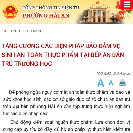
CỔNG THÔNG TIN ĐIỆN TỬ
PHƯỜNG HẢI AN
TIN TỨC - SỰ KIỆN
TĂNG CƯỜNG CÁC BIỆN PHÁP BẢO ĐẢM VỆ
SINH AN TOÀN THỰC PHẨM TẠI BẾP ĂN BÁN
TRÚ TRƯỜNG HỌC
16/04/2026
Để phòng ngừa nguy cơ mất an toàn thực phẩm và bảo vệ
sức khỏe học sinh, các cơ sở giáo dục có tổ chức ăn bán trú
trên địa bàn phường Hải An cần tập trung thực hiện nghiêm
túc các biện pháp sau:
Chủ động kiểm soát nguồn thực phẩm: Lựa chọn đơn vị
cung cấp uy tín, có đầy đủ hồ sơ pháp lý; thực hiện kiểm tra