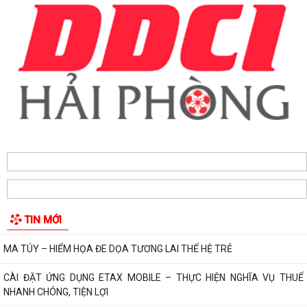
TUYÊN TRUYỀN, QUÁN TRIỆT NGHỊ QUYẾT SỐ 11-NQ/TU: QUYẾT
TÂM TẠO ĐỘNG LỰC MỚI CHO TĂNG TRƯỞNG KINH TẾ...
PHƯỜNG HẢI AN TẬP HUẤN HƯỚNG DẪN BẢO ĐẢM AN TOÀN THÔNG
TIN TRONG THỰC HIỆN NHIỆM VỤ
Techfest Haiphong 2026 là sự kiện khoa học công nghệ và đổi mới
sáng tạo thường niên lớn nhất thành...
Hộ dân phường Hải An tự nguyện hiến 131,2 m² đất phục vụ mở rộng
tuyến đường trước cửa trường THPT...
TIN MỚI
Các ngày lễ, ngày kỷ niệm nổi bật trong tháng 8
MA TÚY – HIỂM HỌA ĐE DỌA TƯƠNG LAI THẾ HỆ TRẺ
CÀI ĐẶT ỨNG DỤNG ETAX MOBILE – THỰC HIỆN NGHĨA VỤ THUẾ
NHANH CHÓNG, TIỆN LỢI