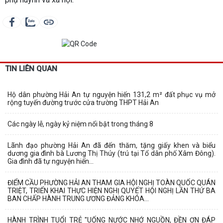
TIN LIÊN QUAN
Hộ dân phường Hải An tự nguyện hiến 131,2 m² đất phục vụ mở
rộng tuyến đường trước cửa trường THPT Hải An
Các ngày lễ, ngày kỷ niệm nổi bật trong tháng 8
Lãnh đạo phường Hải An đã đến thăm, tặng giấy khen và biểu
dương gia đình bà Lương Thị Thúy (trú tại Tổ dân phố Xâm Đông).
Gia đình đã tự nguyện hiến...
ĐIỂM CẦU PHƯỜNG HẢI AN THAM GIA HỘI NGHỊ TOÀN QUỐC QUÁN
TRIỆT, TRIỂN KHAI THỰC HIỆN NGHỊ QUYẾT HỘI NGHỊ LẦN THỨ BA
BAN CHẤP HÀNH TRUNG ƯƠNG ĐẢNG KHÓA...
HÀNH TRÌNH TUỔI TRẺ "UỐNG NƯỚC NHỚ NGUỒN, ĐỀN ƠN ĐÁP