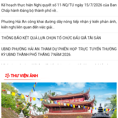
Kế hoạch thực hiện Nghị quyết số 11-NQ/TU ngày 15/7/2026 của Ban
Chấp hành Đảng bộ thành phố về...
Phường Hải An công khai đường dây nóng tiếp nhận ý kiến phản ánh,
kiến nghị liên quan đến việc giải...
THÔNG BÁO KẾT QUẢ LỰA CHỌN TỔ CHỨC ĐẤU GIÁ TÀI SẢN
UBND PHƯỜNG HẢI AN THAM DỰ PHIÊN HỌP TRỰC TUYẾN THƯỜNG
KỲ UBND THÀNH PHỐ THÁNG 7 NĂM 2026.
Lãnh đạo phường Hải An đã đến thăm, tặng giấy khen và biểu dương
gia đình bà Lương Thị Thúy (trú...
THƯ VIỆN ẢNH
Đồng chí Nguyễn Thị Thu, Bí thư Đảng ủy, Chủ tịch HĐND phường Hải
An chủ trì buổi tiếp công dân...
Thông báo đường dây nòng của Đảng uỷ phường tiếp nhận thông tin
phản ánh, kiến nghị liên quan đến...
Đảng ủy phường Hải An đánh giá toàn diện kết quả thực hiện tháng 7,