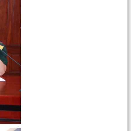
HỘI CỰU CÔNG AN NHÂN DÂN PHƯỜNG HẢI AN
TRAO QUÀ TRI ÂN THƯƠNG BINH, GIA ĐÌNH LIỆT
SĨ CÔNG AN NHÂN...
CỤM THI ĐUA SỐ 3 UBMTTQVN THÀNH PHỐ SƠ
KẾT CÔNG TÁC 6 THÁNG ĐẦU NĂM, KÝ KẾT
GIAO ƯỚC THI ĐUA NĂM...
Kế hoạch hành động Thực hiện Nghị quyết số
11-NQ/TU ngày 15/7/2026 của ban chấp hành
Đảng bộ thành...
PHƯỜNG HẢI AN TRIỂN KHAI KẾ HOẠCH XỬ
PHẠT VI PHẠM HÀNH CHÍNH VỀ TRẬT TỰ CÔNG
CỘNG, TRẬT TỰ ĐƯỜNG HÈ...
TRƯỜNG TIỂU HỌC TRÀNG CÁT TRIỂN KHAI
THỰC HIỆN CÔNG TÁC BẢO VỆ TRẺ EM TRÊN
MÔI TRƯỜNG MẠNG