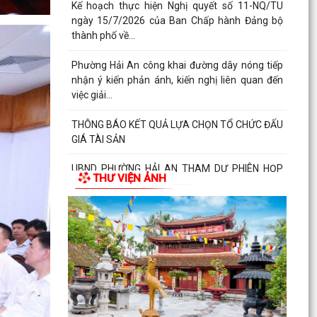
Thúy (trú...
Đồng chí Nguyễn Thị Thu, Bí thư Đảng ủy, Chủ
tịch HĐND phường Hải An chủ trì buổi tiếp công
dân...
Thông báo đường dây nòng của Đảng uỷ
phường tiếp nhận thông tin phản ánh, kiến nghị
liên quan đến...
Đảng ủy phường Hải An đánh giá toàn diện kết
quả thực hiện tháng 7, quyết tâm bứt phá hoàn
THƯ VIỆN ẢNH
thành...
Đồng chí Nguyễn Thị Thu, Bí thư Đảng ủy, Chủ
tịch HĐND phường Hải An chủ trì buổi tiếp công
dân...
Kế hoạch của Ban Thường vụ Đảng ủy thực hiện
Nghị quyết số 11-NQ/TU ngày 15/7/2026 của
Ban Chấp...