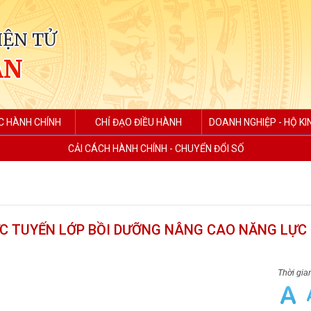
IỆN TỬ
AN
C HÀNH CHÍNH
CHỈ ĐẠO ĐIỀU HÀNH
DOANH NGHIỆP - HỘ K
CẢI CÁCH HÀNH CHÍNH - CHUYỂN ĐỔI SỐ
ỰC TUYẾN LỚP BỒI DƯỠNG NÂNG CAO NĂNG LỰC