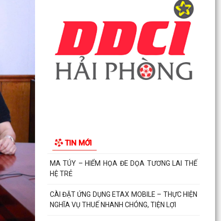
CÀI ĐẶT ỨNG DỤNG ETAX MOBILE – THỰC HIỆN
NGHĨA VỤ THUẾ NHANH CHÓNG, TIỆN LỢI
Kế hoạch thực hiện Nghị quyết số 11-NQ/TU
ngày 15/7/2026 của Ban Chấp hành Đảng bộ
thành phố về...
Phường Hải An công khai đường dây nóng tiếp
nhận ý kiến phản ánh, kiến nghị liên quan đến
việc giải...
THÔNG BÁO KẾT QUẢ LỰA CHỌN TỔ CHỨC ĐẤU
TIN MỚI
GIÁ TÀI SẢN
UBND PHƯỜNG HẢI AN THAM DỰ PHIÊN HỌP
TRỰC TUYẾN THƯỜNG KỲ UBND THÀNH PHỐ
THÁNG 7 NĂM 2026.
Lãnh đạo phường Hải An đã đến thăm, tặng
giấy khen và biểu dương gia đình bà Lương Thị