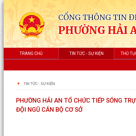
CỔNG THÔNG TIN Đ
PHƯỜNG HẢI 
TRANG CHỦ
TIN TỨC - SỰ KIỆN
THỦ TỤ
TIN TỨC - SỰ KIỆN
PHƯỜNG HẢI AN TỔ CHỨC TIẾP SÓNG TR
ĐỘI NGŨ CÁN BỘ CƠ SỞ