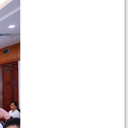
HÀNH TRÌNH TUỔI TRẺ "UỐNG NƯỚC NHỚ
NGUỒN, ĐỀN ƠN ĐÁP NGHĨA" NHÂN KỶ NIỆM 79
NĂM NGÀY THƯƠNG BINH -...
THÔNG BÁO Công khai số điện thoại các đồng
chí lãnh đạo Đảng, chính quyền phường phường
Hải An,...
Phường Hải An trao 125 suất quà tri ân gia đình
chính sách, người có công nhân dịp 79 năm
Ngày...
Hải An đồng hành cùng người dân trong chuyển
đổi số lĩnh vực thuế
Nghị quyết 11 Nghị quyết ban chấp hành đảng
uỷ thành uỷ thành phố
V/v công bố kế hoạch, danh mục các khu đất
thực hiện đấu giá quyền sử dụng đất trên địa
bàn phường...