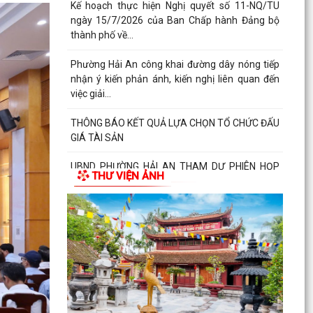
Thúy (trú...
Đồng chí Nguyễn Thị Thu, Bí thư Đảng ủy, Chủ
tịch HĐND phường Hải An chủ trì buổi tiếp công
dân...
Thông báo đường dây nòng của Đảng uỷ
phường tiếp nhận thông tin phản ánh, kiến nghị
liên quan đến...
Đảng ủy phường Hải An đánh giá toàn diện kết
quả thực hiện tháng 7, quyết tâm bứt phá hoàn
THƯ VIỆN ẢNH
thành...
Đồng chí Nguyễn Thị Thu, Bí thư Đảng ủy, Chủ
tịch HĐND phường Hải An chủ trì buổi tiếp công
dân...
Kế hoạch của Ban Thường vụ Đảng ủy thực hiện
Nghị quyết số 11-NQ/TU ngày 15/7/2026 của
Ban Chấp...