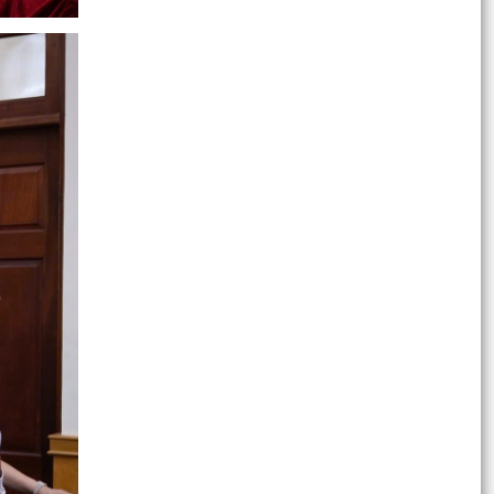
HÀNH TRÌNH TUỔI TRẺ "UỐNG NƯỚC NHỚ
NGUỒN, ĐỀN ƠN ĐÁP NGHĨA" NHÂN KỶ NIỆM 79
NĂM NGÀY THƯƠNG BINH -...
THÔNG BÁO Công khai số điện thoại các đồng
chí lãnh đạo Đảng, chính quyền phường phường
Hải An,...
Phường Hải An trao 125 suất quà tri ân gia đình
chính sách, người có công nhân dịp 79 năm
Ngày...
Hải An đồng hành cùng người dân trong chuyển
đổi số lĩnh vực thuế
Nghị quyết 11 Nghị quyết ban chấp hành đảng
uỷ thành uỷ thành phố
V/v công bố kế hoạch, danh mục các khu đất
thực hiện đấu giá quyền sử dụng đất trên địa
bàn phường...