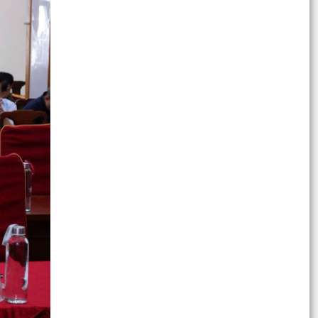
HỘI CỰU CÔNG AN NHÂN DÂN PHƯỜNG HẢI AN
TRAO QUÀ TRI ÂN THƯƠNG BINH, GIA ĐÌNH LIỆT
SĨ CÔNG AN NHÂN...
CỤM THI ĐUA SỐ 3 UBMTTQVN THÀNH PHỐ SƠ
KẾT CÔNG TÁC 6 THÁNG ĐẦU NĂM, KÝ KẾT
GIAO ƯỚC THI ĐUA NĂM...
Kế hoạch hành động Thực hiện Nghị quyết số
11-NQ/TU ngày 15/7/2026 của ban chấp hành
Đảng bộ thành...
PHƯỜNG HẢI AN TRIỂN KHAI KẾ HOẠCH XỬ
PHẠT VI PHẠM HÀNH CHÍNH VỀ TRẬT TỰ CÔNG
CỘNG, TRẬT TỰ ĐƯỜNG HÈ...
TRƯỜNG TIỂU HỌC TRÀNG CÁT TRIỂN KHAI
THỰC HIỆN CÔNG TÁC BẢO VỆ TRẺ EM TRÊN
MÔI TRƯỜNG MẠNG