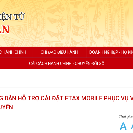
IỆN TỬ
AN
C HÀNH CHÍNH
CHỈ ĐẠO ĐIỀU HÀNH
DOANH NGHIỆP - HỘ K
CẢI CÁCH HÀNH CHÍNH - CHUYỂN ĐỔI SỐ
G DẪN HỖ TRỢ CÀI ĐẶT ETAX MOBILE PHỤC VỤ 
UYẾN