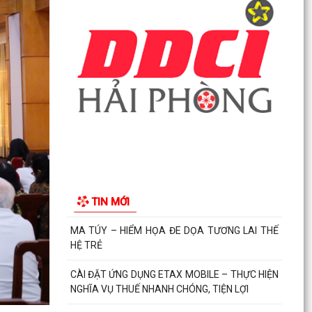
CÀI ĐẶT ỨNG DỤNG ETAX MOBILE – THỰC HIỆN
NGHĨA VỤ THUẾ NHANH CHÓNG, TIỆN LỢI
Kế hoạch thực hiện Nghị quyết số 11-NQ/TU
ngày 15/7/2026 của Ban Chấp hành Đảng bộ
thành phố về...
Phường Hải An công khai đường dây nóng tiếp
nhận ý kiến phản ánh, kiến nghị liên quan đến
việc giải...
THÔNG BÁO KẾT QUẢ LỰA CHỌN TỔ CHỨC ĐẤU
TIN MỚI
GIÁ TÀI SẢN
UBND PHƯỜNG HẢI AN THAM DỰ PHIÊN HỌP
TRỰC TUYẾN THƯỜNG KỲ UBND THÀNH PHỐ
THÁNG 7 NĂM 2026.
Lãnh đạo phường Hải An đã đến thăm, tặng
giấy khen và biểu dương gia đình bà Lương Thị