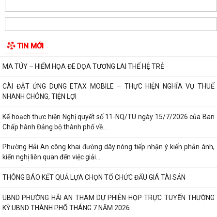
Hộ dân phường Hải An tự nguyện hiến 131,2 m² đất phục vụ mở rộng
tuyến đường trước cửa trường THPT...
TIN MỚI
Các ngày lễ, ngày kỷ niệm nổi bật trong tháng 8
MA TÚY – HIỂM HỌA ĐE DỌA TƯƠNG LAI THẾ HỆ TRẺ
CÀI ĐẶT ỨNG DỤNG ETAX MOBILE – THỰC HIỆN NGHĨA VỤ THUẾ
NHANH CHÓNG, TIỆN LỢI
Kế hoạch thực hiện Nghị quyết số 11-NQ/TU ngày 15/7/2026 của Ban
Chấp hành Đảng bộ thành phố về...
Phường Hải An công khai đường dây nóng tiếp nhận ý kiến phản ánh,
kiến nghị liên quan đến việc giải...
THÔNG BÁO KẾT QUẢ LỰA CHỌN TỔ CHỨC ĐẤU GIÁ TÀI SẢN
UBND PHƯỜNG HẢI AN THAM DỰ PHIÊN HỌP TRỰC TUYẾN THƯỜNG
KỲ UBND THÀNH PHỐ THÁNG 7 NĂM 2026.