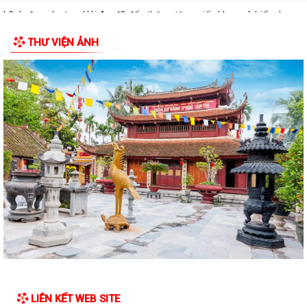
Lãnh đạo phường Hải An đã đến thăm, tặng giấy khen và biểu dương
gia đình bà Lương Thị Thúy (trú...
THƯ VIỆN ẢNH
Đồng chí Nguyễn Thị Thu, Bí thư Đảng ủy, Chủ tịch HĐND phường Hải
An chủ trì buổi tiếp công dân...
Thông báo đường dây nòng của Đảng uỷ phường tiếp nhận thông tin
phản ánh, kiến nghị liên quan đến...
Đảng ủy phường Hải An đánh giá toàn diện kết quả thực hiện tháng 7,
quyết tâm bứt phá hoàn thành...
Đồng chí Nguyễn Thị Thu, Bí thư Đảng ủy, Chủ tịch HĐND phường Hải
An chủ trì buổi tiếp công dân...
Kế hoạch của Ban Thường vụ Đảng ủy thực hiện Nghị quyết số 11-
NQ/TU ngày 15/7/2026 của Ban Chấp...
ĐIỂM CẦU PHƯỜNG HẢI AN THAM GIA HỘI NGHỊ TOÀN QUỐC QUÁN
TRIỆT, TRIỂN KHAI THỰC HIỆN NGHỊ QUYẾT HỘI...
LIÊN KẾT WEB SITE