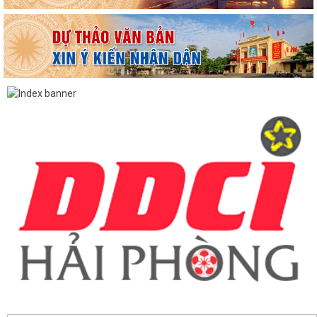
TUYÊN TRUYỀN, QUÁN TRIỆT NGHỊ QUYẾT SỐ 11-NQ/TU: QUYẾT
TÂM TẠO ĐỘNG LỰC MỚI CHO TĂNG TRƯỞNG KINH TẾ...
PHƯỜNG HẢI AN TẬP HUẤN HƯỚNG DẪN BẢO ĐẢM AN TOÀN THÔNG
TIN TRONG THỰC HIỆN NHIỆM VỤ
Techfest Haiphong 2026 là sự kiện khoa học công nghệ và đổi mới
sáng tạo thường niên lớn nhất thành...