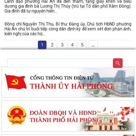
Lãnh đạo phường Hải An đã đến thăm, tặng giấy khen và biểu
dương gia đình bà Lương Thị Thúy (trú tại Tổ dân phố Xâm Đông).
Gia đình đã tự nguyện hiến...
Đồng chí Nguyễn Thị Thu, Bí thư Đảng ủy, Chủ tịch HĐND phường
Hải An chủ trì buổi tiếp công dân định kỳ để xem xét đơn phản ánh,
kiến nghị của các hộ...
1
2
3
4
5
...