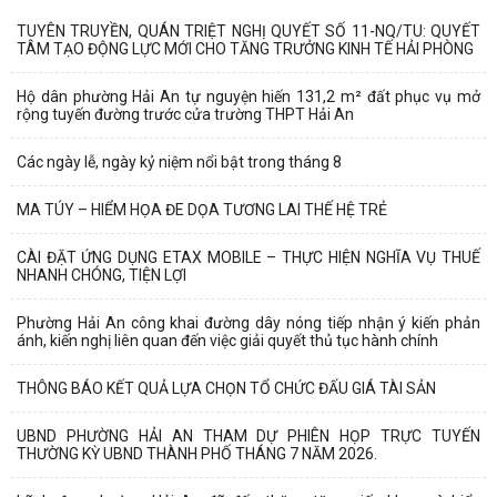
TUYÊN TRUYỀN, QUÁN TRIỆT NGHỊ QUYẾT SỐ 11-NQ/TU: QUYẾT
TÂM TẠO ĐỘNG LỰC MỚI CHO TĂNG TRƯỞNG KINH TẾ HẢI PHÒNG
Hộ dân phường Hải An tự nguyện hiến 131,2 m² đất phục vụ mở
rộng tuyến đường trước cửa trường THPT Hải An
Các ngày lễ, ngày kỷ niệm nổi bật trong tháng 8
MA TÚY – HIỂM HỌA ĐE DỌA TƯƠNG LAI THẾ HỆ TRẺ
CÀI ĐẶT ỨNG DỤNG ETAX MOBILE – THỰC HIỆN NGHĨA VỤ THUẾ
NHANH CHÓNG, TIỆN LỢI
Phường Hải An công khai đường dây nóng tiếp nhận ý kiến phản
ánh, kiến nghị liên quan đến việc giải quyết thủ tục hành chính
THÔNG BÁO KẾT QUẢ LỰA CHỌN TỔ CHỨC ĐẤU GIÁ TÀI SẢN
UBND PHƯỜNG HẢI AN THAM DỰ PHIÊN HỌP TRỰC TUYẾN
THƯỜNG KỲ UBND THÀNH PHỐ THÁNG 7 NĂM 2026.