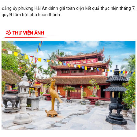
Đảng ủy phường Hải An đánh giá toàn diện kết quả thực hiện tháng 7,
quyết tâm bứt phá hoàn thành...
Đồng chí Nguyễn Thị Thu, Bí thư Đảng ủy, Chủ tịch HĐND phường Hải
THƯ VIỆN ẢNH
An chủ trì buổi tiếp công dân...
ĐIỂM CẦU PHƯỜNG HẢI AN THAM GIA HỘI NGHỊ TOÀN QUỐC QUÁN
TRIỆT, TRIỂN KHAI THỰC HIỆN NGHỊ QUYẾT HỘI...
THÔNG BÁO Về việc lựa chọn tổ chức đấu giá tài sản.
Thực hiện chế độ báo cáo hoạt động đầu tư trên Hệ thống thông tin về
giám sát, đánh giá đầu tư
QUYẾT ĐỊNH Phê duyệt phương án đấu giá quyền sử dụng đất đối với
76 lô đất thuộc 03 ô đất N3, N5,...
50 SUẤT QUÀ ĐƯỢC TẬP ĐOÀN BABEENI TRAO TẶNG TỚI GIA ĐÌNH
CHÍNH SÁCH, NGƯỜI CÓ CÔNG PHƯỜNG HẢI AN
TRƯỜNG TIỂU HỌC CÁT BI TRI ÂN, TẶNG QUÀ GIA ĐÌNH CHÍNH SÁCH,