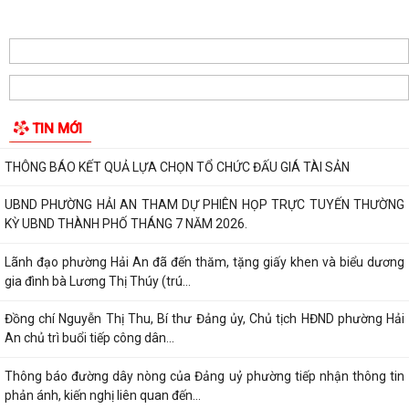
MA TÚY – HIỂM HỌA ĐE DỌA TƯƠNG LAI THẾ HỆ TRẺ
CÀI ĐẶT ỨNG DỤNG ETAX MOBILE – THỰC HIỆN NGHĨA VỤ THUẾ
NHANH CHÓNG, TIỆN LỢI
Phường Hải An công khai đường dây nóng tiếp nhận ý kiến phản ánh,
TIN MỚI
kiến nghị liên quan đến việc giải...
THÔNG BÁO KẾT QUẢ LỰA CHỌN TỔ CHỨC ĐẤU GIÁ TÀI SẢN
UBND PHƯỜNG HẢI AN THAM DỰ PHIÊN HỌP TRỰC TUYẾN THƯỜNG
KỲ UBND THÀNH PHỐ THÁNG 7 NĂM 2026.
Lãnh đạo phường Hải An đã đến thăm, tặng giấy khen và biểu dương
gia đình bà Lương Thị Thúy (trú...
Đồng chí Nguyễn Thị Thu, Bí thư Đảng ủy, Chủ tịch HĐND phường Hải
An chủ trì buổi tiếp công dân...
Thông báo đường dây nòng của Đảng uỷ phường tiếp nhận thông tin
phản ánh, kiến nghị liên quan đến...