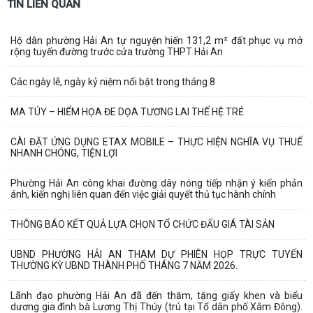
TIN LIÊN QUAN
Hộ dân phường Hải An tự nguyện hiến 131,2 m² đất phục vụ mở
rộng tuyến đường trước cửa trường THPT Hải An
Các ngày lễ, ngày kỷ niệm nổi bật trong tháng 8
MA TÚY – HIỂM HỌA ĐE DỌA TƯƠNG LAI THẾ HỆ TRẺ
CÀI ĐẶT ỨNG DỤNG ETAX MOBILE – THỰC HIỆN NGHĨA VỤ THUẾ
NHANH CHÓNG, TIỆN LỢI
Phường Hải An công khai đường dây nóng tiếp nhận ý kiến phản
ánh, kiến nghị liên quan đến việc giải quyết thủ tục hành chính
THÔNG BÁO KẾT QUẢ LỰA CHỌN TỔ CHỨC ĐẤU GIÁ TÀI SẢN
UBND PHƯỜNG HẢI AN THAM DỰ PHIÊN HỌP TRỰC TUYẾN
THƯỜNG KỲ UBND THÀNH PHỐ THÁNG 7 NĂM 2026.
Lãnh đạo phường Hải An đã đến thăm, tặng giấy khen và biểu
dương gia đình bà Lương Thị Thúy (trú tại Tổ dân phố Xâm Đông).