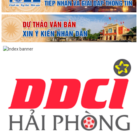
Hộ dân phường Hải An tự nguyện hiến 131,2 m² đất phục vụ mở rộng
tuyến đường trước cửa trường THPT...
Các ngày lễ, ngày kỷ niệm nổi bật trong tháng 8
MA TÚY – HIỂM HỌA ĐE DỌA TƯƠNG LAI THẾ HỆ TRẺ