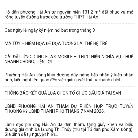
Hộ dân phường Hải An tự nguyện hiến 131,2 m² đất phục vụ mở
rộng tuyến đường trước cửa trường THPT Hải An
Các ngày lễ, ngày kỷ niệm nổi bật trong tháng 8
MA TÚY – HIỂM HỌA ĐE DỌA TƯƠNG LAI THẾ HỆ TRẺ
CÀI ĐẶT ỨNG DỤNG ETAX MOBILE – THỰC HIỆN NGHĨA VỤ THUẾ
NHANH CHÓNG, TIỆN LỢI
Phường Hải An công khai đường dây nóng tiếp nhận ý kiến phản
ánh, kiến nghị liên quan đến việc giải quyết thủ tục hành chính
THÔNG BÁO KẾT QUẢ LỰA CHỌN TỔ CHỨC ĐẤU GIÁ TÀI SẢN
UBND PHƯỜNG HẢI AN THAM DỰ PHIÊN HỌP TRỰC TUYẾN
THƯỜNG KỲ UBND THÀNH PHỐ THÁNG 7 NĂM 2026.
Lãnh đạo phường Hải An đã đến thăm, tặng giấy khen và biểu
dương gia đình bà Lương Thị Thúy (trú tại Tổ dân phố Xâm Đông).
Gia đình đã tự nguyện hiến...