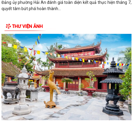
Đảng ủy phường Hải An đánh giá toàn diện kết quả thực hiện tháng 7,
quyết tâm bứt phá hoàn thành...
Đồng chí Nguyễn Thị Thu, Bí thư Đảng ủy, Chủ tịch HĐND phường Hải
THƯ VIỆN ẢNH
An chủ trì buổi tiếp công dân...
ĐIỂM CẦU PHƯỜNG HẢI AN THAM GIA HỘI NGHỊ TOÀN QUỐC QUÁN
TRIỆT, TRIỂN KHAI THỰC HIỆN NGHỊ QUYẾT HỘI...
THÔNG BÁO Về việc lựa chọn tổ chức đấu giá tài sản.
Thực hiện chế độ báo cáo hoạt động đầu tư trên Hệ thống thông tin về
giám sát, đánh giá đầu tư
QUYẾT ĐỊNH Phê duyệt phương án đấu giá quyền sử dụng đất đối với
76 lô đất thuộc 03 ô đất N3, N5,...
50 SUẤT QUÀ ĐƯỢC TẬP ĐOÀN BABEENI TRAO TẶNG TỚI GIA ĐÌNH
CHÍNH SÁCH, NGƯỜI CÓ CÔNG PHƯỜNG HẢI AN
TRƯỜNG TIỂU HỌC CÁT BI TRI ÂN, TẶNG QUÀ GIA ĐÌNH CHÍNH SÁCH,
NGƯỜI CÓ CÔNG VỚI CÁCH MẠNG NHÂN NGÀY...