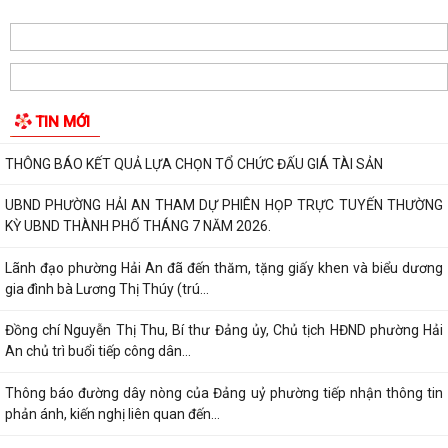
CÀI ĐẶT ỨNG DỤNG ETAX MOBILE – THỰC HIỆN NGHĨA VỤ THUẾ
NHANH CHÓNG, TIỆN LỢI
Phường Hải An công khai đường dây nóng tiếp nhận ý kiến phản ánh,
TIN MỚI
kiến nghị liên quan đến việc giải...
THÔNG BÁO KẾT QUẢ LỰA CHỌN TỔ CHỨC ĐẤU GIÁ TÀI SẢN
UBND PHƯỜNG HẢI AN THAM DỰ PHIÊN HỌP TRỰC TUYẾN THƯỜNG
KỲ UBND THÀNH PHỐ THÁNG 7 NĂM 2026.
Lãnh đạo phường Hải An đã đến thăm, tặng giấy khen và biểu dương
gia đình bà Lương Thị Thúy (trú...
Đồng chí Nguyễn Thị Thu, Bí thư Đảng ủy, Chủ tịch HĐND phường Hải
An chủ trì buổi tiếp công dân...
Thông báo đường dây nòng của Đảng uỷ phường tiếp nhận thông tin
phản ánh, kiến nghị liên quan đến...