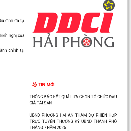
đất phục vụ mở rộng tuyến đường trước cửa
trường THPT...
ia đình đã tự
Các ngày lễ, ngày kỷ niệm nổi bật trong tháng 8
kiến nghị của
MA TÚY – HIỂM HỌA ĐE DỌA TƯƠNG LAI THẾ
HỆ TRẺ
ành chính tại
CÀI ĐẶT ỨNG DỤNG ETAX MOBILE – THỰC HIỆN
NGHĨA VỤ THUẾ NHANH CHÓNG, TIỆN LỢI
Phường Hải An công khai đường dây nóng tiếp
nhận ý kiến phản ánh, kiến nghị liên quan đến
TIN MỚI
việc giải...
THÔNG BÁO KẾT QUẢ LỰA CHỌN TỔ CHỨC ĐẤU
GIÁ TÀI SẢN
UBND PHƯỜNG HẢI AN THAM DỰ PHIÊN HỌP
TRỰC TUYẾN THƯỜNG KỲ UBND THÀNH PHỐ
THÁNG 7 NĂM 2026.