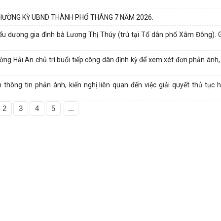
HƯỜNG KỲ UBND THÀNH PHỐ THÁNG 7 NĂM 2026.
u dương gia đình bà Lương Thị Thúy (trú tại Tổ dân phố Xâm Đông). G
ng Hải An chủ trì buổi tiếp công dân định kỳ để xem xét đơn phản ánh, 
ông tin phản ánh, kiến nghị liên quan đến việc giải quyết thủ tục h
2
3
4
5
...