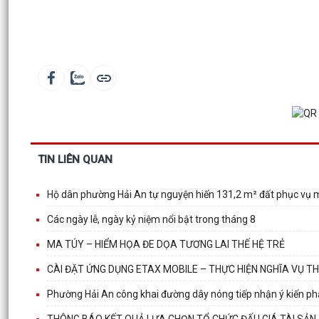
TIN LIÊN QUAN
Hộ dân phường Hải An tự nguyện hiến 131,2 m² đất phục vụ 
Các ngày lễ, ngày kỷ niệm nổi bật trong tháng 8
MA TÚY – HIỂM HỌA ĐE DỌA TƯƠNG LAI THẾ HỆ TRẺ
CÀI ĐẶT ỨNG DỤNG ETAX MOBILE – THỰC HIỆN NGHĨA VỤ TH
Phường Hải An công khai đường dây nóng tiếp nhận ý kiến phản
THÔNG BÁO KẾT QUẢ LỰA CHỌN TỔ CHỨC ĐẤU GIÁ TÀI SẢN