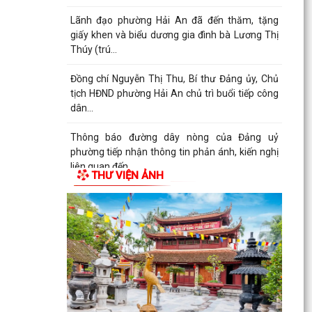
Lãnh đạo phường Hải An đã đến thăm, tặng
giấy khen và biểu dương gia đình bà Lương Thị
Thúy (trú...
Đồng chí Nguyễn Thị Thu, Bí thư Đảng ủy, Chủ
tịch HĐND phường Hải An chủ trì buổi tiếp công
dân...
Thông báo đường dây nòng của Đảng uỷ
phường tiếp nhận thông tin phản ánh, kiến nghị
liên quan đến...
THƯ VIỆN ẢNH
Đảng ủy phường Hải An đánh giá toàn diện kết
quả thực hiện tháng 7, quyết tâm bứt phá hoàn
thành...
Đồng chí Nguyễn Thị Thu, Bí thư Đảng ủy, Chủ
tịch HĐND phường Hải An chủ trì buổi tiếp công
dân...
ĐIỂM CẦU PHƯỜNG HẢI AN THAM GIA HỘI NGHỊ