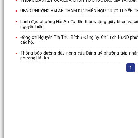
UBND PHƯỜNG HẢI AN THAM DỰ PHIÊN HỌP TRỰC TUYẾN T
Lãnh đạo phường Hải An đã đến thăm, tặng giấy khen và biể
nguyện hiến...
Đồng chí Nguyễn Thị Thu, Bí thư Đảng ủy, Chủ tịch HĐND phườ
các hộ...
Thông báo đường dây nòng của Đảng uỷ phường tiếp nhận th
phường Hải An
1