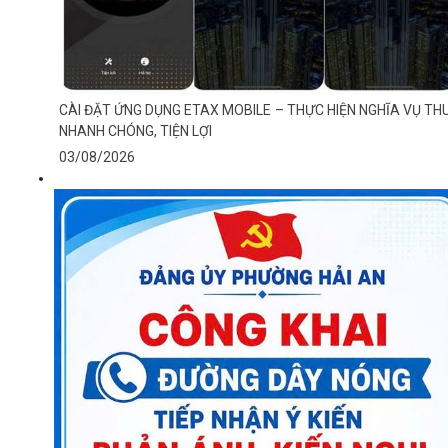
CÀI ĐẶT ỨNG DỤNG ETAX MOBILE – THỰC HIỆN NGHĨA VỤ TH
NHANH CHÓNG, TIỆN LỢI
03/08/2026