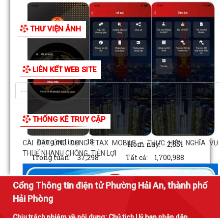
MA TÚY – HIỂM HỌA ĐE DỌA TƯƠNG LAI THẾ HỆ TRẺ
THƯ VIỆN ẢNH
CÀI ĐẶT ỨNG DỤNG ETAX MOBILE – THỰC HIỆN NGHĨA VỤ
THUẾ NHANH CHÓNG, TIỆN LỢI