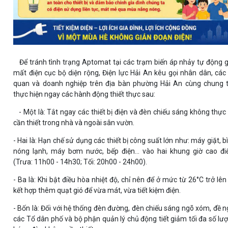
Để tránh tình trạng Aptomat tại các trạm biến áp nhảy tự động 
mất điện cục bộ diện rộng, Điện lực Hải An kêu gọi nhân dân, các
quan và doanh nghiệp trên địa bàn phường Hải An cùng chung 
thực hiện ngay các hành động thiết thực sau:
- Một là: Tắt ngay các thiết bị điện và đèn chiếu sáng không thực
cần thiết trong nhà và ngoài sân vườn.
- Hai là: Hạn chế sử dụng các thiết bị công suất lớn như: máy giặt, b
nóng lạnh, máy bơm nước, bếp điện... vào hai khung giờ cao đ
(Trưa: 11h00 - 14h30; Tối: 20h00 - 24h00).
- Ba là: Khi bật điều hòa nhiệt độ, chỉ nên để ở mức từ 26°C trở lên
kết hợp thêm quạt gió để vừa mát, vừa tiết kiệm điện.
- Bốn là: Đối với hệ thống đèn đường, đèn chiếu sáng ngõ xóm, đề n
các Tổ dân phố và bộ phận quản lý chủ động tiết giảm tối đa số lư