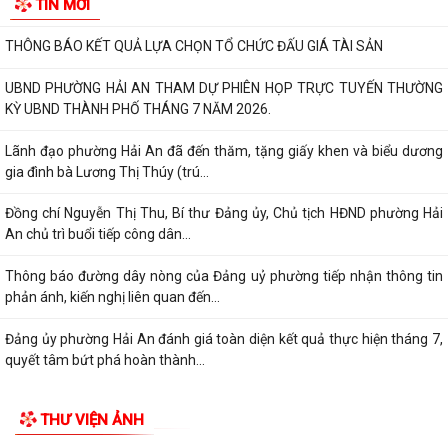
Phường Hải An công khai đường dây nóng tiếp nhận ý kiến phản ánh,
kiến nghị liên quan đến việc giải...
THÔNG BÁO KẾT QUẢ LỰA CHỌN TỔ CHỨC ĐẤU GIÁ TÀI SẢN
UBND PHƯỜNG HẢI AN THAM DỰ PHIÊN HỌP TRỰC TUYẾN THƯỜNG
TIN MỚI
KỲ UBND THÀNH PHỐ THÁNG 7 NĂM 2026.
Lãnh đạo phường Hải An đã đến thăm, tặng giấy khen và biểu dương
gia đình bà Lương Thị Thúy (trú...
Đồng chí Nguyễn Thị Thu, Bí thư Đảng ủy, Chủ tịch HĐND phường Hải
An chủ trì buổi tiếp công dân...
Thông báo đường dây nòng của Đảng uỷ phường tiếp nhận thông tin
phản ánh, kiến nghị liên quan đến...
Đảng ủy phường Hải An đánh giá toàn diện kết quả thực hiện tháng 7,
quyết tâm bứt phá hoàn thành...
Đồng chí Nguyễn Thị Thu, Bí thư Đảng ủy, Chủ tịch HĐND phường Hải
An chủ trì buổi tiếp công dân...