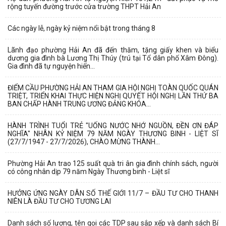
rộng tuyến đường trước cửa trường THPT Hải An
Các ngày lễ, ngày kỷ niệm nổi bật trong tháng 8
Lãnh đạo phường Hải An đã đến thăm, tặng giấy khen và biểu
dương gia đình bà Lương Thị Thúy (trú tại Tổ dân phố Xâm Đông).
Gia đình đã tự nguyện hiến...
ĐIỂM CẦU PHƯỜNG HẢI AN THAM GIA HỘI NGHỊ TOÀN QUỐC QUÁN
TRIỆT, TRIỂN KHAI THỰC HIỆN NGHỊ QUYẾT HỘI NGHỊ LẦN THỨ BA
BAN CHẤP HÀNH TRUNG ƯƠNG ĐẢNG KHÓA...
HÀNH TRÌNH TUỔI TRẺ "UỐNG NƯỚC NHỚ NGUỒN, ĐỀN ƠN ĐÁP
NGHĨA" NHÂN KỶ NIỆM 79 NĂM NGÀY THƯƠNG BINH - LIỆT SĨ
(27/7/1947 - 27/7/2026), CHÀO MỪNG THÀNH...
Phường Hải An trao 125 suất quà tri ân gia đình chính sách, người
có công nhân dịp 79 năm Ngày Thương binh - Liệt sĩ
HƯỞNG ỨNG NGÀY DÂN SỐ THẾ GIỚI 11/7 – ĐẦU TƯ CHO THANH
NIÊN LÀ ĐẦU TƯ CHO TƯƠNG LAI
Danh sách số lượng, tên gọi các TDP sau sắp xếp và danh sách Bí