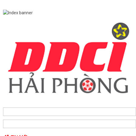
Hộ dân phường Hải An tự nguyện hiến 131,2 m² đất phục vụ mở rộng
tuyến đường trước cửa trường THPT...
Các ngày lễ, ngày kỷ niệm nổi bật trong tháng 8
MA TÚY – HIỂM HỌA ĐE DỌA TƯƠNG LAI THẾ HỆ TRẺ
CÀI ĐẶT ỨNG DỤNG ETAX MOBILE – THỰC HIỆN NGHĨA VỤ THUẾ
NHANH CHÓNG, TIỆN LỢI