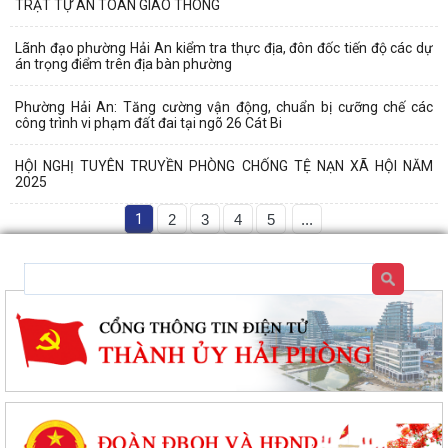
TRẬT TỰ AN TOÀN GIAO THÔNG
Lãnh đạo phường Hải An kiểm tra thực địa, đôn đốc tiến độ các dự
án trọng điểm trên địa bàn phường
Phường Hải An: Tăng cường vận động, chuẩn bị cưỡng chế các
công trình vi phạm đất đai tại ngõ 26 Cát Bi
HỘI NGHỊ TUYÊN TRUYỀN PHÒNG CHỐNG TỆ NẠN XÃ HỘI NĂM
2025
1
2
3
4
5
...