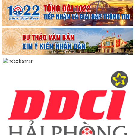
TUYÊN TRUYỀN, QUÁN TRIỆT NGHỊ QUYẾT SỐ 11-NQ/TU: QUYẾT
TÂM TẠO ĐỘNG LỰC MỚI CHO TĂNG TRƯỞNG KINH TẾ...
PHƯỜNG HẢI AN TẬP HUẤN HƯỚNG DẪN BẢO ĐẢM AN TOÀN THÔNG
TIN TRONG THỰC HIỆN NHIỆM VỤ
Techfest Haiphong 2026 là sự kiện khoa học công nghệ và đổi mới
sáng tạo thường niên lớn nhất thành...
Hộ dân phường Hải An tự nguyện hiến 131,2 m² đất phục vụ mở rộng
tuyến đường trước cửa trường THPT...
Các ngày lễ, ngày kỷ niệm nổi bật trong tháng 8
MA TÚY – HIỂM HỌA ĐE DỌA TƯƠNG LAI THẾ HỆ TRẺ
CÀI ĐẶT ỨNG DỤNG ETAX MOBILE – THỰC HIỆN NGHĨA VỤ THUẾ
NHANH CHÓNG, TIỆN LỢI