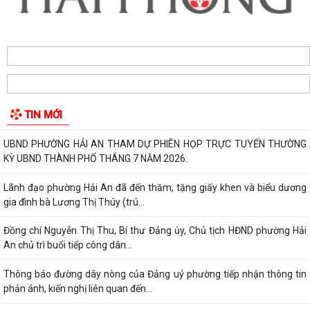
Kế hoạch thực hiện Nghị quyết số 11-NQ/TU ngày 15/7/2026 của Ban
Chấp hành Đảng bộ thành phố về...
Phường Hải An công khai đường dây nóng tiếp nhận ý kiến phản ánh,
kiến nghị liên quan đến việc giải...
TIN MỚI
THÔNG BÁO KẾT QUẢ LỰA CHỌN TỔ CHỨC ĐẤU GIÁ TÀI SẢN
UBND PHƯỜNG HẢI AN THAM DỰ PHIÊN HỌP TRỰC TUYẾN THƯỜNG
KỲ UBND THÀNH PHỐ THÁNG 7 NĂM 2026.
Lãnh đạo phường Hải An đã đến thăm, tặng giấy khen và biểu dương
gia đình bà Lương Thị Thúy (trú...
Đồng chí Nguyễn Thị Thu, Bí thư Đảng ủy, Chủ tịch HĐND phường Hải
An chủ trì buổi tiếp công dân...
Thông báo đường dây nòng của Đảng uỷ phường tiếp nhận thông tin
phản ánh, kiến nghị liên quan đến...