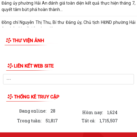
Đảng ủy phường Hải An đánh giá toàn diện kết quả thực hiện tháng 7,
quyết tâm bứt phá hoàn thành...
Đồng chí Nguyễn Thị Thu, Bí thư Đảng ủy, Chủ tịch HĐND phường Hải
An chủ trì buổi tiếp công dân...
THƯ VIỆN ẢNH
Kế hoạch của Ban Thường vụ Đảng ủy thực hiện Nghị quyết số 11-
NQ/TU ngày 15/7/2026 của Ban Chấp...
ĐIỂM CẦU PHƯỜNG HẢI AN THAM GIA HỘI NGHỊ TOÀN QUỐC QUÁN
TRIỆT, TRIỂN KHAI THỰC HIỆN NGHỊ QUYẾT HỘI...
THÔNG BÁO Về việc lựa chọn tổ chức đấu giá tài sản.
Thực hiện chế độ báo cáo hoạt động đầu tư trên Hệ thống thông tin về
giám sát, đánh giá đầu tư
QUYẾT ĐỊNH Phê duyệt phương án đấu giá quyền sử dụng đất đối với
76 lô đất thuộc 03 ô đất N3, N5,...
50 SUẤT QUÀ ĐƯỢC TẬP ĐOÀN BABEENI TRAO TẶNG TỚI GIA ĐÌNH