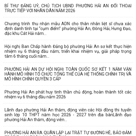
BÍ THƯ ĐẢNG UỶ, CHỦ TỊCH UBND PHƯỜNG HẢI AN ĐỐI THOẠI
TRỰC TIẾP VỚI NHÂN DÂN NĂM 2026
Chương trình thu nhận mẫu ADN cho thân nhân liệt sĩ chưa xác
định danh tính tại “cụm điểm” phường Hải An, Đông Hải, Hưng Đạo,
đặc khu Cát Hải năm...
Hội nghị Ban Chấp hành Đảng bộ phường Hải An sơ kết thực hiện
nhiệm vụ 6 tháng đầu năm; triển khai nhiệm vụ, giải pháp trọng
tâm 6 tháng cuối năm...
PHƯỜNG HẢI AN DỰ HỘI NGHỊ TOÀN QUỐC SƠ KẾT 1 NĂM VẬN
HÀNH MÔ HÌNH TỔ CHỨC TỔNG THỂ CỦA HỆ THỐNG CHÍNH TRỊ VÀ
MÔ HÌNH CHÍNH QUYỀN 3 CẤP
Phường Hải An phát huy tinh thần chủ động, hoàn thành tốt các
nhiệm vụ 6 tháng đầu năm 2026
Lãnh đạo phường Hải An thăm, động viên các Hội đồng thi tuyển
sinh lớp 10 THPT năm học 2026 - 2027 trên địa bànLãnh đạo
phường Hải An thăm, động viên...
PHƯỜNG HẢI AN RA QUÂN LẬP LẠI TRẬT TỰ ĐƯỜNG HÈ, BẢO ĐẢM