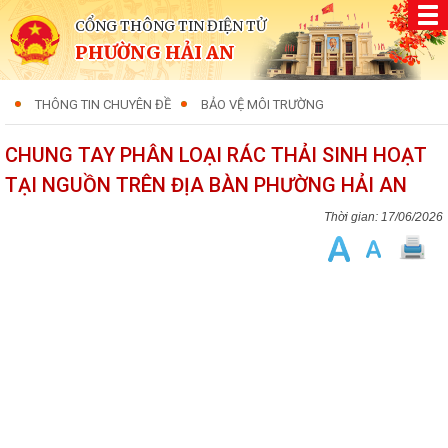
CỔNG THÔNG TIN ĐIỆN TỬ
PHƯỜNG HẢI AN
THÔNG TIN CHUYÊN ĐỀ
BẢO VỆ MÔI TRƯỜNG
CHUNG TAY PHÂN LOẠI RÁC THẢI SINH HOẠT
TẠI NGUỒN TRÊN ĐỊA BÀN PHƯỜNG HẢI AN
17/06/2026