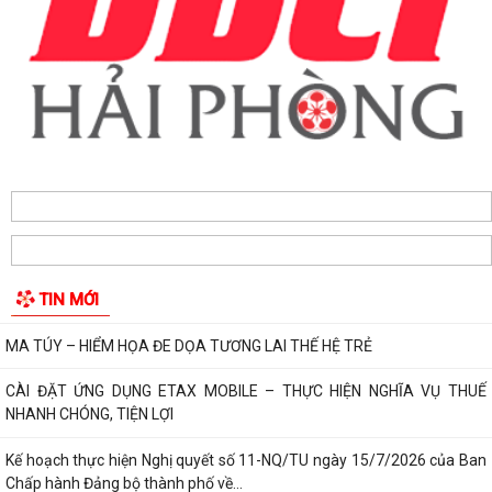
tuyến đường trước cửa trường THPT...
Các ngày lễ, ngày kỷ niệm nổi bật trong tháng 8
MA TÚY – HIỂM HỌA ĐE DỌA TƯƠNG LAI THẾ HỆ TRẺ
CÀI ĐẶT ỨNG DỤNG ETAX MOBILE – THỰC HIỆN NGHĨA VỤ THUẾ
NHANH CHÓNG, TIỆN LỢI
Kế hoạch thực hiện Nghị quyết số 11-NQ/TU ngày 15/7/2026 của Ban
Chấp hành Đảng bộ thành phố về...
Phường Hải An công khai đường dây nóng tiếp nhận ý kiến phản ánh,
TIN MỚI
kiến nghị liên quan đến việc giải...
THÔNG BÁO KẾT QUẢ LỰA CHỌN TỔ CHỨC ĐẤU GIÁ TÀI SẢN
UBND PHƯỜNG HẢI AN THAM DỰ PHIÊN HỌP TRỰC TUYẾN THƯỜNG
KỲ UBND THÀNH PHỐ THÁNG 7 NĂM 2026.
Lãnh đạo phường Hải An đã đến thăm, tặng giấy khen và biểu dương
gia đình bà Lương Thị Thúy (trú...