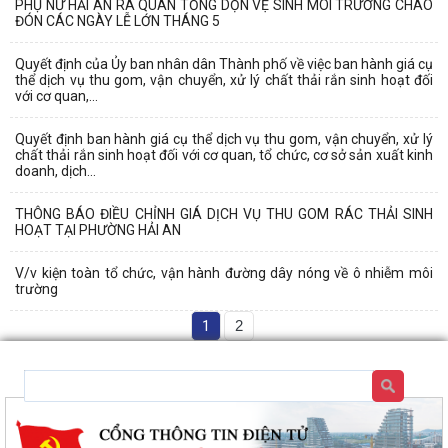
PHỤ NỮ HẢI AN RA QUÂN TỔNG DỌN VỆ SINH MÔI TRƯỜNG CHÀO
ĐÓN CÁC NGÀY LỄ LỚN THÁNG 5
Quyết định của Ủy ban nhân dân Thành phố về việc ban hành giá cụ
thể dịch vụ thu gom, vận chuyển, xử lý chất thải rắn sinh hoạt đối
với cơ quan,...
Quyết định ban hành giá cụ thể dịch vụ thu gom, vận chuyển, xử lý
chất thải rắn sinh hoạt đối với cơ quan, tổ chức, cơ sở sản xuất kinh
doanh, dịch...
THÔNG BÁO ĐIỀU CHỈNH GIÁ DỊCH VỤ THU GOM RÁC THẢI SINH
HOẠT TẠI PHƯỜNG HẢI AN
V/v kiện toàn tổ chức, vận hành đường dây nóng về ô nhiễm môi
trường
1
2