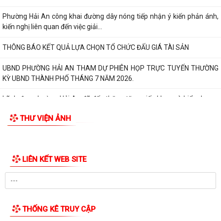
Đồng chí Nguyễn Thị Thu, Bí thư Đảng ủy, Chủ tịch HĐND phường Hải
An chủ trì buổi tiếp công dân...
Thông báo đường dây nòng của Đảng uỷ phường tiếp nhận thông tin
phản ánh, kiến nghị liên quan đến...
Đảng ủy phường Hải An đánh giá toàn diện kết quả thực hiện tháng 7,
quyết tâm bứt phá hoàn thành...
Đồng chí Nguyễn Thị Thu, Bí thư Đảng ủy, Chủ tịch HĐND phường Hải
THƯ VIỆN ẢNH
An chủ trì buổi tiếp công dân...
Kế hoạch của Ban Thường vụ Đảng ủy thực hiện Nghị quyết số 11-
NQ/TU ngày 15/7/2026 của Ban Chấp...
LIÊN KẾT WEB SITE
ĐIỂM CẦU PHƯỜNG HẢI AN THAM GIA HỘI NGHỊ TOÀN QUỐC QUÁN
TRIỆT, TRIỂN KHAI THỰC HIỆN NGHỊ QUYẾT HỘI...
THÔNG BÁO Về việc lựa chọn tổ chức đấu giá tài sản.
THỐNG KÊ TRUY CẬP