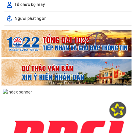
Tổ chức bộ máy
Người phát ngôn
TUYÊN TRUYỀN, QUÁN TRIỆT NGHỊ QUYẾT SỐ 11-NQ/TU: QUYẾT
TÂM TẠO ĐỘNG LỰC MỚI CHO TĂNG TRƯỞNG KINH TẾ...
PHƯỜNG HẢI AN TẬP HUẤN HƯỚNG DẪN BẢO ĐẢM AN TOÀN THÔNG
TIN TRONG THỰC HIỆN NHIỆM VỤ
Techfest Haiphong 2026 là sự kiện khoa học công nghệ và đổi mới
sáng tạo thường niên lớn nhất thành...
Hộ dân phường Hải An tự nguyện hiến 131,2 m² đất phục vụ mở rộng