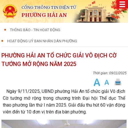
CỔNG THÔNG TIN ĐIỆN TỬ
PHƯỜNG HẢI AN
THÔNG BÁO - TIN HOẠT ĐỘNG
HOẠT ĐỘNG UỶ BAN NHÂN DÂN PHƯỜNG
PHƯỜNG HẢI AN TỔ CHỨC GIẢI VÔ ĐỊCH CỜ
TƯỚNG MỞ RỘNG NĂM 2025
09/11/2025
Ngày 9/11/2025, UBND phường Hải An tổ chức giải Vô địch
Cờ tướng mở rộng trong chương trình Đại hội Thể dục Thể
thao phường lần thứ I năm 2025. Giải đấu thu hút 60 vận động
viên đến từ 10 đơn vị trên địa bàn phường.