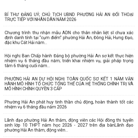
BÍ THƯ ĐẢNG UỶ, CHỦ TỊCH UBND PHƯỜNG HẢI AN ĐỐI THOẠI
TRỰC TIẾP VỚI NHÂN DÂN NĂM 2026
Chương trình thu nhận mẫu ADN cho thân nhân liệt sĩ chưa xác
định danh tính tại “cụm điểm” phường Hải An, Đông Hải, Hưng Đạo,
đặc khu Cát Hải năm...
Hội nghị Ban Chấp hành Đảng bộ phường Hải An sơ kết thực hiện
nhiệm vụ 6 tháng đầu năm; triển khai nhiệm vụ, giải pháp trọng
tâm 6 tháng cuối năm...
PHƯỜNG HẢI AN DỰ HỘI NGHỊ TOÀN QUỐC SƠ KẾT 1 NĂM VẬN
HÀNH MÔ HÌNH TỔ CHỨC TỔNG THỂ CỦA HỆ THỐNG CHÍNH TRỊ VÀ
MÔ HÌNH CHÍNH QUYỀN 3 CẤP
Phường Hải An phát huy tinh thần chủ động, hoàn thành tốt các
nhiệm vụ 6 tháng đầu năm 2026
Lãnh đạo phường Hải An thăm, động viên các Hội đồng thi tuyển
sinh lớp 10 THPT năm học 2026 - 2027 trên địa bànLãnh đạo
phường Hải An thăm, động viên...