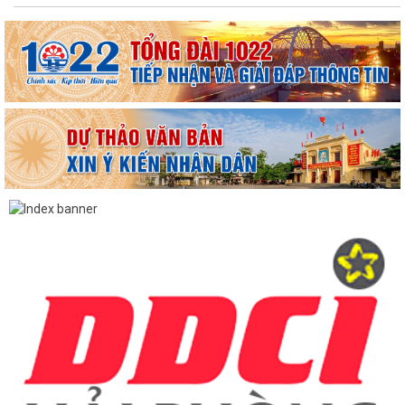
TUYÊN TRUYỀN, QUÁN TRIỆT NGHỊ QUYẾT SỐ 11-NQ/TU: QUYẾT
TÂM TẠO ĐỘNG LỰC MỚI CHO TĂNG TRƯỞNG KINH TẾ...