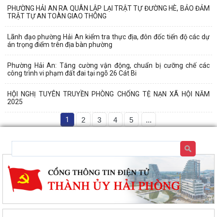
PHƯỜNG HẢI AN RA QUÂN LẬP LẠI TRẬT TỰ ĐƯỜNG HÈ, BẢO ĐẢM
TRẬT TỰ AN TOÀN GIAO THÔNG
Lãnh đạo phường Hải An kiểm tra thực địa, đôn đốc tiến độ các dự
án trọng điểm trên địa bàn phường
Phường Hải An: Tăng cường vận động, chuẩn bị cưỡng chế các
công trình vi phạm đất đai tại ngõ 26 Cát Bi
HỘI NGHỊ TUYÊN TRUYỀN PHÒNG CHỐNG TỆ NẠN XÃ HỘI NĂM
2025
1
2
3
4
5
...