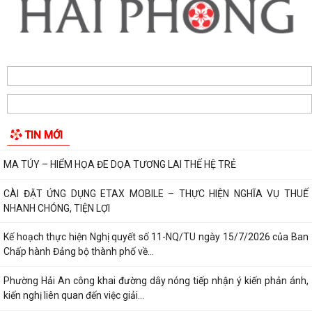
PHƯỜNG HẢI AN TẬP HUẤN HƯỚNG DẪN BẢO ĐẢM AN TOÀN THÔNG
TIN TRONG THỰC HIỆN NHIỆM VỤ
Techfest Haiphong 2026 là sự kiện khoa học công nghệ và đổi mới
sáng tạo thường niên lớn nhất thành...
Hộ dân phường Hải An tự nguyện hiến 131,2 m² đất phục vụ mở rộng
tuyến đường trước cửa trường THPT...
TIN MỚI
Các ngày lễ, ngày kỷ niệm nổi bật trong tháng 8
MA TÚY – HIỂM HỌA ĐE DỌA TƯƠNG LAI THẾ HỆ TRẺ
CÀI ĐẶT ỨNG DỤNG ETAX MOBILE – THỰC HIỆN NGHĨA VỤ THUẾ
NHANH CHÓNG, TIỆN LỢI
Kế hoạch thực hiện Nghị quyết số 11-NQ/TU ngày 15/7/2026 của Ban
Chấp hành Đảng bộ thành phố về...
Phường Hải An công khai đường dây nóng tiếp nhận ý kiến phản ánh,
kiến nghị liên quan đến việc giải...