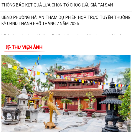
THÔNG BÁO KẾT QUẢ LỰA CHỌN TỔ CHỨC ĐẤU GIÁ TÀI SẢN
UBND PHƯỜNG HẢI AN THAM DỰ PHIÊN HỌP TRỰC TUYẾN THƯỜNG
KỲ UBND THÀNH PHỐ THÁNG 7 NĂM 2026.
Lãnh đạo phường Hải An đã đến thăm, tặng giấy khen và biểu dương
gia đình bà Lương Thị Thúy (trú...
THƯ VIỆN ẢNH
Đồng chí Nguyễn Thị Thu, Bí thư Đảng ủy, Chủ tịch HĐND phường Hải
An chủ trì buổi tiếp công dân...
Thông báo đường dây nòng của Đảng uỷ phường tiếp nhận thông tin
phản ánh, kiến nghị liên quan đến...
Đảng ủy phường Hải An đánh giá toàn diện kết quả thực hiện tháng 7,
quyết tâm bứt phá hoàn thành...
Đồng chí Nguyễn Thị Thu, Bí thư Đảng ủy, Chủ tịch HĐND phường Hải
An chủ trì buổi tiếp công dân...
Kế hoạch của Ban Thường vụ Đảng ủy thực hiện Nghị quyết số 11-