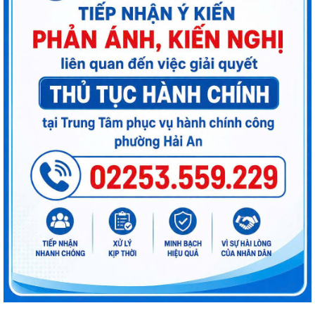
kiến phân loại đơn vị hành chính...
TUYÊN TRUYỀN, QUÁN TRIỆT NGHỊ QUYẾT SỐ 11-NQ/TU: QUYẾT
TÂM TẠO ĐỘNG LỰC MỚI CHO TĂNG TRƯỞNG KINH TẾ...
PHƯỜNG HẢI AN TẬP HUẤN HƯỚNG DẪN BẢO ĐẢM AN TOÀN THÔNG
TIN TRONG THỰC HIỆN NHIỆM VỤ
Techfest Haiphong 2026 là sự kiện khoa học công nghệ và đổi mới
sáng tạo thường niên lớn nhất thành...
PHƯỜNG HẢI AN TRIỂN KHAI CHIẾN DỊCH 100 NGÀY TẠO LẬP, CẬP
NHẬT SỔ SỨC KHỎE ĐIỆN TỬ TRÊN ỨNG DỤNG...
Chỉ 3 bước cài đặt App EVN CSKH - Quản lý tiền điện, lịch cắt điện và
nhiều tiện ích khác
VÌ SỨC KHỎE CỦA BẢN THÂN, GIA ĐÌNH VÀ CỘNG ĐỒNG - HÃY CHUNG
TAY BẢO ĐẢM AN TOÀN THỰC PHẨM!
Học kỹ năng số hôm nay - Tự tin làm chủ công nghệ ngày mai