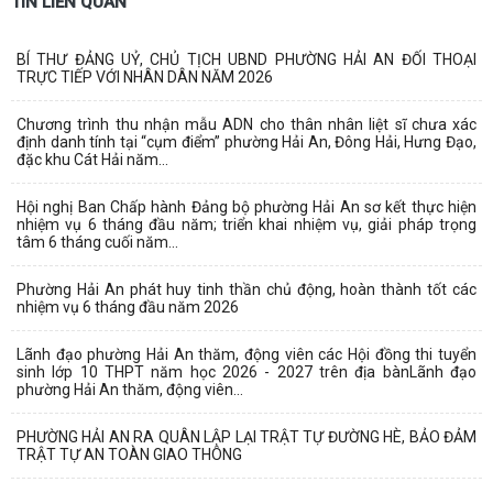
TIN LIÊN QUAN
BÍ THƯ ĐẢNG UỶ, CHỦ TỊCH UBND PHƯỜNG HẢI AN ĐỐI THOẠI
TRỰC TIẾP VỚI NHÂN DÂN NĂM 2026
Chương trình thu nhận mẫu ADN cho thân nhân liệt sĩ chưa xác
định danh tính tại “cụm điểm” phường Hải An, Đông Hải, Hưng Đạo,
đặc khu Cát Hải năm...
Hội nghị Ban Chấp hành Đảng bộ phường Hải An sơ kết thực hiện
nhiệm vụ 6 tháng đầu năm; triển khai nhiệm vụ, giải pháp trọng
tâm 6 tháng cuối năm...
Phường Hải An phát huy tinh thần chủ động, hoàn thành tốt các
nhiệm vụ 6 tháng đầu năm 2026
Lãnh đạo phường Hải An thăm, động viên các Hội đồng thi tuyển
sinh lớp 10 THPT năm học 2026 - 2027 trên địa bànLãnh đạo
phường Hải An thăm, động viên...
PHƯỜNG HẢI AN RA QUÂN LẬP LẠI TRẬT TỰ ĐƯỜNG HÈ, BẢO ĐẢM
TRẬT TỰ AN TOÀN GIAO THÔNG