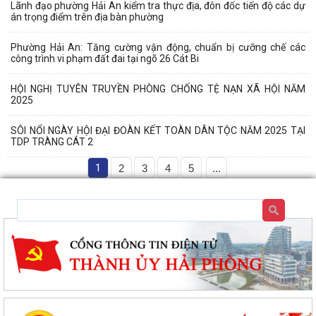
Lãnh đạo phường Hải An kiểm tra thực địa, đôn đốc tiến độ các dự
án trọng điểm trên địa bàn phường
Phường Hải An: Tăng cường vận động, chuẩn bị cưỡng chế các
công trình vi phạm đất đai tại ngõ 26 Cát Bi
HỘI NGHỊ TUYÊN TRUYỀN PHÒNG CHỐNG TỆ NẠN XÃ HỘI NĂM
2025
SÔI NỔI NGÀY HỘI ĐẠI ĐOÀN KẾT TOÀN DÂN TỘC NĂM 2025 TẠI
TDP TRÀNG CÁT 2
1
2
3
4
5
...