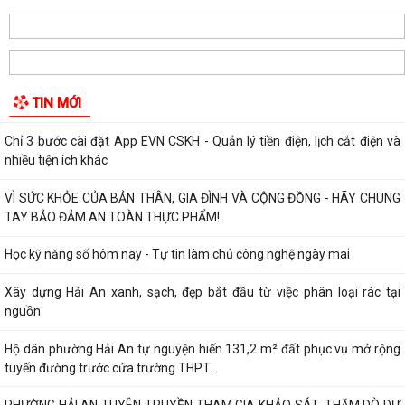
Xây dựng Hải An xanh, sạch, đẹp bắt đầu từ việc phân loại rác tại
nguồn
Hộ dân phường Hải An tự nguyện hiến 131,2 m² đất phục vụ mở rộng
TIN MỚI
tuyến đường trước cửa trường THPT...
PHƯỜNG HẢI AN TUYÊN TRUYỀN THAM GIA KHẢO SÁT, THĂM DÒ DƯ
LUẬN XÃ HỘI TRỰC TUYẾN
Các ngày lễ, ngày kỷ niệm nổi bật trong tháng 8
MA TÚY – HIỂM HỌA ĐE DỌA TƯƠNG LAI THẾ HỆ TRẺ
CÀI ĐẶT ỨNG DỤNG ETAX MOBILE – THỰC HIỆN NGHĨA VỤ THUẾ
NHANH CHÓNG, TIỆN LỢI
Kế hoạch thực hiện Nghị quyết số 11-NQ/TU ngày 15/7/2026 của Ban
Chấp hành Đảng bộ thành phố về...
Phường Hải An công khai đường dây nóng tiếp nhận ý kiến phản ánh,