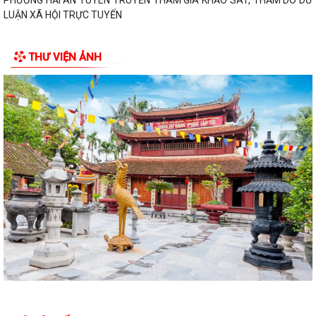
kiến nghị liên quan đến việc giải...
THÔNG BÁO KẾT QUẢ LỰA CHỌN TỔ CHỨC ĐẤU GIÁ TÀI SẢN
THƯ VIỆN ẢNH
UBND PHƯỜNG HẢI AN THAM DỰ PHIÊN HỌP TRỰC TUYẾN THƯỜNG
KỲ UBND THÀNH PHỐ THÁNG 7 NĂM 2026.
Lãnh đạo phường Hải An đã đến thăm, tặng giấy khen và biểu dương
gia đình bà Lương Thị Thúy (trú...
Đồng chí Nguyễn Thị Thu, Bí thư Đảng ủy, Chủ tịch HĐND phường Hải
An chủ trì buổi tiếp công dân...
Thông báo đường dây nòng của Đảng uỷ phường tiếp nhận thông tin
phản ánh, kiến nghị liên quan đến...
Đảng ủy phường Hải An đánh giá toàn diện kết quả thực hiện tháng 7,
quyết tâm bứt phá hoàn thành...
Đồng chí Nguyễn Thị Thu, Bí thư Đảng ủy, Chủ tịch HĐND phường Hải
An chủ trì buổi tiếp công dân...