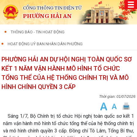
CỔNG THÔNG TIN ĐIỆN TỬ
PHƯỜNG HẢI AN
THÔNG BÁO - TIN HOẠT ĐỘNG
HOẠT ĐỘNG UỶ BAN NHÂN DÂN PHƯỜNG
PHƯỜNG HẢI AN DỰ HỘI NGHỊ TOÀN QUỐC SƠ
KẾT 1 NĂM VẬN HÀNH MÔ HÌNH TỔ CHỨC
TỔNG THỂ CỦA HỆ THỐNG CHÍNH TRỊ VÀ MÔ
HÌNH CHÍNH QUYỀN 3 CẤP
01/07/2026
Sáng 1/7, Bộ Chính trị tổ chức Hội nghị toàn quốc sơ kết 1
năm vận hành mô hình tổ chức tổng thể của hệ thống chính trị
và mô hình chính quyền 3 cấp. Đồng chí Tô Lâm, Tổng Bí thư,