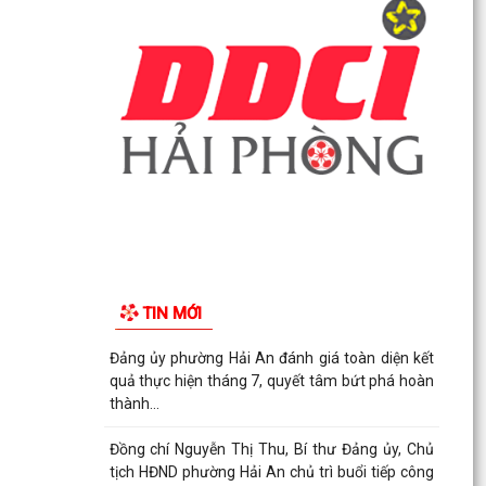
TRỰC TUYẾN THƯỜNG KỲ UBND THÀNH PHỐ
THÁNG 7 NĂM 2026.
Lãnh đạo phường Hải An đã đến thăm, tặng
giấy khen và biểu dương gia đình bà Lương Thị
Thúy (trú...
Đồng chí Nguyễn Thị Thu, Bí thư Đảng ủy, Chủ
tịch HĐND phường Hải An chủ trì buổi tiếp công
dân...
Thông báo đường dây nòng của Đảng uỷ
phường tiếp nhận thông tin phản ánh, kiến nghị
liên quan đến...
TIN MỚI
Đảng ủy phường Hải An đánh giá toàn diện kết
quả thực hiện tháng 7, quyết tâm bứt phá hoàn
thành...
Đồng chí Nguyễn Thị Thu, Bí thư Đảng ủy, Chủ
tịch HĐND phường Hải An chủ trì buổi tiếp công