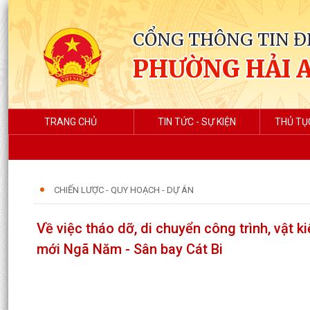
CỔNG THÔNG TIN Đ
PHƯỜNG HẢI 
TRANG CHỦ
TIN TỨC - SỰ KIỆN
THỦ TỤ
CHIẾN LƯỢC - QUY HOẠCH - DỰ ÁN
Về việc tháo dỡ, di chuyển công trình, vật ki
mới Ngã Năm - Sân bay Cát Bi