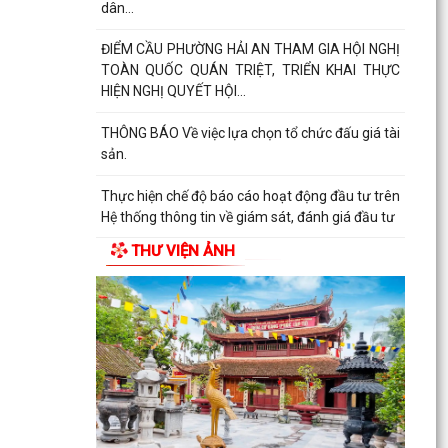
dân...
ĐIỂM CẦU PHƯỜNG HẢI AN THAM GIA HỘI NGHỊ
TOÀN QUỐC QUÁN TRIỆT, TRIỂN KHAI THỰC
HIỆN NGHỊ QUYẾT HỘI...
THÔNG BÁO Về việc lựa chọn tổ chức đấu giá tài
sản.
Thực hiện chế độ báo cáo hoạt động đầu tư trên
Hệ thống thông tin về giám sát, đánh giá đầu tư
THƯ VIỆN ẢNH
QUYẾT ĐỊNH Phê duyệt phương án đấu giá
quyền sử dụng đất đối với 76 lô đất thuộc 03 ô
đất N3, N5,...
50 SUẤT QUÀ ĐƯỢC TẬP ĐOÀN BABEENI TRAO
TẶNG TỚI GIA ĐÌNH CHÍNH SÁCH, NGƯỜI CÓ
CÔNG PHƯỜNG HẢI AN
TRƯỜNG TIỂU HỌC CÁT BI TRI ÂN, TẶNG QUÀ
GIA ĐÌNH CHÍNH SÁCH, NGƯỜI CÓ CÔNG VỚI