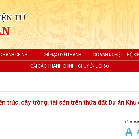
IỆN TỬ
AN
C HÀNH CHÍNH
CHỈ ĐẠO ĐIỀU HÀNH
DOANH NGHIỆP - HỘ K
CẢI CÁCH HÀNH CHÍNH - CHUYỂN ĐỔI SỐ
ến trúc, cây trồng, tài sản trên thửa đất Dự án Khu 