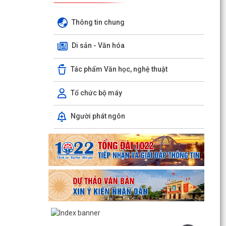
Thông tin chung
Hộ dân phường Hải An tự nguyện hiến 131,2 m²
đất phục vụ mở rộng tuyến đường trước cửa
trường THPT...
Di sản - Văn hóa
Các ngày lễ, ngày kỷ niệm nổi bật trong tháng 8
Tác phẩm Văn học, nghệ thuật
MA TÚY – HIỂM HỌA ĐE DỌA TƯƠNG LAI THẾ
Tổ chức bộ máy
HỆ TRẺ
Người phát ngôn
CÀI ĐẶT ỨNG DỤNG ETAX MOBILE – THỰC HIỆN
NGHĨA VỤ THUẾ NHANH CHÓNG, TIỆN LỢI
Phường Hải An công khai đường dây nóng tiếp
nhận ý kiến phản ánh, kiến nghị liên quan đến
việc giải...
THÔNG BÁO KẾT QUẢ LỰA CHỌN TỔ CHỨC ĐẤU
GIÁ TÀI SẢN
UBND PHƯỜNG HẢI AN THAM DỰ PHIÊN HỌP