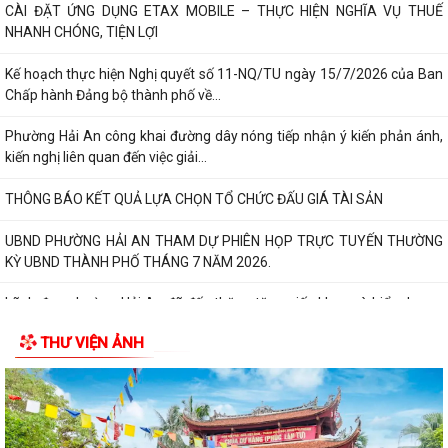
Lãnh đạo phường Hải An đã đến thăm, tặng giấy khen và biểu dương
gia đình bà Lương Thị Thúy (trú...
Đồng chí Nguyễn Thị Thu, Bí thư Đảng ủy, Chủ tịch HĐND phường Hải
An chủ trì buổi tiếp công dân...
Thông báo đường dây nòng của Đảng uỷ phường tiếp nhận thông tin
phản ánh, kiến nghị liên quan đến...
Đảng ủy phường Hải An đánh giá toàn diện kết quả thực hiện tháng 7,
quyết tâm bứt phá hoàn thành...
Đồng chí Nguyễn Thị Thu, Bí thư Đảng ủy, Chủ tịch HĐND phường Hải
An chủ trì buổi tiếp công dân...
THƯ VIỆN ẢNH
Kế hoạch của Ban Thường vụ Đảng ủy thực hiện Nghị quyết số 11-
NQ/TU ngày 15/7/2026 của Ban Chấp...
ĐIỂM CẦU PHƯỜNG HẢI AN THAM GIA HỘI NGHỊ TOÀN QUỐC QUÁN
TRIỆT, TRIỂN KHAI THỰC HIỆN NGHỊ QUYẾT HỘI...