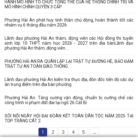
HÀNH MÔ HÌNH TỔ CHỨC TỔNG THỂ CỦA HỆ THỐNG CHÍNH TRỊ VÀ
MÔ HÌNH CHÍNH QUYỀN 3 CẤP
Phường Hải An phát huy tinh thần chủ động, hoàn thành tốt các
nhiệm vụ 6 tháng đầu năm 2026
Lãnh đạo phường Hải An thăm, động viên các Hội đồng thi tuyển
sinh lớp 10 THPT năm học 2026 - 2027 trên địa bànLãnh đạo
phường Hải An thăm, động viên...
PHƯỜNG HẢI AN RA QUÂN LẬP LẠI TRẬT TỰ ĐƯỜNG HÈ, BẢO ĐẢM
TRẬT TỰ AN TOÀN GIAO THÔNG
Lãnh đạo phường Hải An kiểm tra thực địa, đôn đốc tiến độ các dự
án trọng điểm trên địa bàn phường
Phường Hải An: Tăng cường vận động, chuẩn bị cưỡng chế các
công trình vi phạm đất đai tại ngõ 26 Cát Bi
SÔI NỔI NGÀY HỘI ĐẠI ĐOÀN KẾT TOÀN DÂN TỘC NĂM 2025 TẠI
TDP TRÀNG CÁT 2
1
2
3
4
5
...