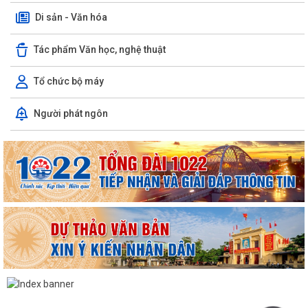
Di sản - Văn hóa
Tác phẩm Văn học, nghệ thuật
Tổ chức bộ máy
Người phát ngôn
TUYÊN TRUYỀN, QUÁN TRIỆT NGHỊ QUYẾT SỐ 11-NQ/TU: QUYẾT
TÂM TẠO ĐỘNG LỰC MỚI CHO TĂNG TRƯỞNG KINH TẾ...
PHƯỜNG HẢI AN TẬP HUẤN HƯỚNG DẪN BẢO ĐẢM AN TOÀN THÔNG
TIN TRONG THỰC HIỆN NHIỆM VỤ
Techfest Haiphong 2026 là sự kiện khoa học công nghệ và đổi mới