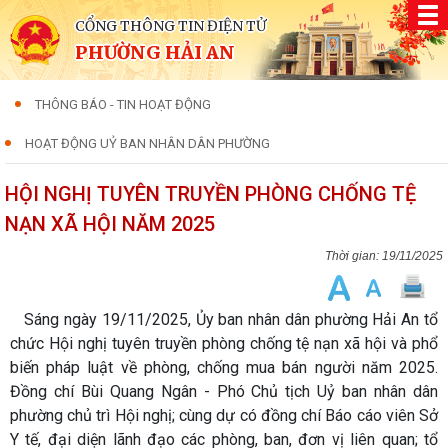
CỔNG THÔNG TIN ĐIỆN TỬ
PHƯỜNG HẢI AN
THÔNG BÁO - TIN HOẠT ĐỘNG
HOẠT ĐỘNG UỶ BAN NHÂN DÂN PHƯỜNG
HỘI NGHỊ TUYÊN TRUYỀN PHÒNG CHỐNG TỆ
NẠN XÃ HỘI NĂM 2025
19/11/2025
Sáng ngày 19/11/2025, Ủy ban nhân dân phường Hải An tổ
chức Hội nghị tuyên truyền phòng chống tệ nạn xã hội và phổ
biến pháp luật về phòng, chống mua bán người năm 2025.
Đồng chí Bùi Quang Ngân - Phó Chủ tịch Uỷ ban nhân dân
phường chủ trì Hội nghị; cùng dự có đồng chí Báo cáo viên Sở
Y tế, đại diện lãnh đạo các phòng, ban, đơn vị liên quan; tổ