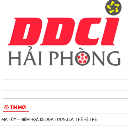
sáng tạo thường niên lớn nhất thành...
Hộ dân phường Hải An tự nguyện hiến 131,2 m² đất phục vụ mở rộng
tuyến đường trước cửa trường THPT...
Các ngày lễ, ngày kỷ niệm nổi bật trong tháng 8
MA TÚY – HIỂM HỌA ĐE DỌA TƯƠNG LAI THẾ HỆ TRẺ
CÀI ĐẶT ỨNG DỤNG ETAX MOBILE – THỰC HIỆN NGHĨA VỤ THUẾ
NHANH CHÓNG, TIỆN LỢI
Kế hoạch thực hiện Nghị quyết số 11-NQ/TU ngày 15/7/2026 của Ban
Chấp hành Đảng bộ thành phố về...
Phường Hải An công khai đường dây nóng tiếp nhận ý kiến phản ánh,
kiến nghị liên quan đến việc giải...
TIN MỚI
THÔNG BÁO KẾT QUẢ LỰA CHỌN TỔ CHỨC ĐẤU GIÁ TÀI SẢN
UBND PHƯỜNG HẢI AN THAM DỰ PHIÊN HỌP TRỰC TUYẾN THƯỜNG
KỲ UBND THÀNH PHỐ THÁNG 7 NĂM 2026.