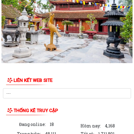
THÔNG BÁO Về việc lựa chọn tổ chức đấu giá tài sản.
Thực hiện chế độ báo cáo hoạt động đầu tư trên Hệ thống thông tin về
giám sát, đánh giá đầu tư
QUYẾT ĐỊNH Phê duyệt phương án đấu giá quyền sử dụng đất đối với
76 lô đất thuộc 03 ô đất N3, N5,...
50 SUẤT QUÀ ĐƯỢC TẬP ĐOÀN BABEENI TRAO TẶNG TỚI GIA ĐÌNH
CHÍNH SÁCH, NGƯỜI CÓ CÔNG PHƯỜNG HẢI AN
TRƯỜNG TIỂU HỌC CÁT BI TRI ÂN, TẶNG QUÀ GIA ĐÌNH CHÍNH SÁCH,
LIÊN KẾT WEB SITE
NGƯỜI CÓ CÔNG VỚI CÁCH MẠNG NHÂN NGÀY...
HỘI CỰU CÔNG AN NHÂN DÂN PHƯỜNG HẢI AN TRAO QUÀ TRI ÂN
THƯƠNG BINH, GIA ĐÌNH LIỆT SĨ CÔNG AN NHÂN...
THỐNG KÊ TRUY CẬP
CỤM THI ĐUA SỐ 3 UBMTTQVN THÀNH PHỐ SƠ KẾT CÔNG TÁC 6
THÁNG ĐẦU NĂM, KÝ KẾT GIAO ƯỚC THI ĐUA NĂM...
Đang online:
18
Hôm nay:
4,168
Kế hoạch hành động Thực hiện Nghị quyết số 11-NQ/TU ngày
Trong tuần:
48,111
Tất cả:
1,711,801