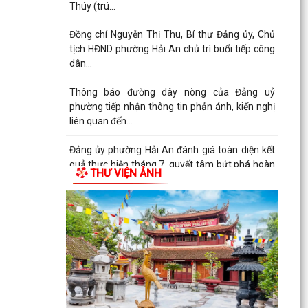
Ban Chấp...
ĐIỂM CẦU PHƯỜNG HẢI AN THAM GIA HỘI NGHỊ
TOÀN QUỐC QUÁN TRIỆT, TRIỂN KHAI THỰC
HIỆN NGHỊ QUYẾT HỘI...
THÔNG BÁO Về việc lựa chọn tổ chức đấu giá tài
sản.
Thực hiện chế độ báo cáo hoạt động đầu tư trên
Hệ thống thông tin về giám sát, đánh giá đầu tư
THƯ VIỆN ẢNH
QUYẾT ĐỊNH Phê duyệt phương án đấu giá
quyền sử dụng đất đối với 76 lô đất thuộc 03 ô
đất N3, N5,...
50 SUẤT QUÀ ĐƯỢC TẬP ĐOÀN BABEENI TRAO
TẶNG TỚI GIA ĐÌNH CHÍNH SÁCH, NGƯỜI CÓ
CÔNG PHƯỜNG HẢI AN
TRƯỜNG TIỂU HỌC CÁT BI TRI ÂN, TẶNG QUÀ
GIA ĐÌNH CHÍNH SÁCH, NGƯỜI CÓ CÔNG VỚI