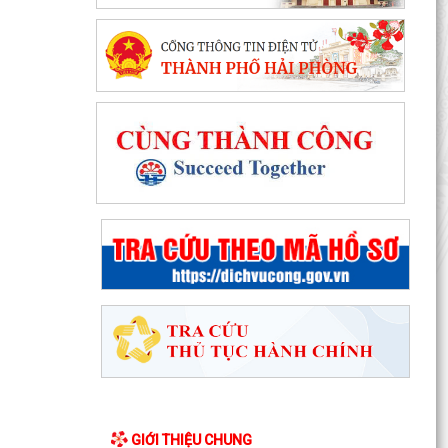
TUYÊN TRUYỀN, QUÁN TRIỆT NGHỊ QUYẾT SỐ
11-NQ/TU: QUYẾT TÂM TẠO ĐỘNG LỰC MỚI
CHO TĂNG TRƯỞNG KINH TẾ...
PHƯỜNG HẢI AN TẬP HUẤN HƯỚNG DẪN BẢO
ĐẢM AN TOÀN THÔNG TIN TRONG THỰC HIỆN
NHIỆM VỤ
Techfest Haiphong 2026 là sự kiện khoa học
công nghệ và đổi mới sáng tạo thường niên lớn
nhất thành...
Hộ dân phường Hải An tự nguyện hiến 131,2 m²
đất phục vụ mở rộng tuyến đường trước cửa
trường THPT...
Các ngày lễ, ngày kỷ niệm nổi bật trong tháng 8
GIỚI THIỆU CHUNG