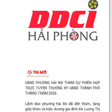
giấy khen và biểu dương gia đình bà Lương Thị
Thúy (trú...
Đồng chí Nguyễn Thị Thu, Bí thư Đảng ủy, Chủ
tịch HĐND phường Hải An chủ trì buổi tiếp công
dân...
Thông báo đường dây nòng của Đảng uỷ
phường tiếp nhận thông tin phản ánh, kiến nghị
liên quan đến...
Đảng ủy phường Hải An đánh giá toàn diện kết
quả thực hiện tháng 7, quyết tâm bứt phá hoàn
TIN MỚI
thành...
Đồng chí Nguyễn Thị Thu, Bí thư Đảng ủy, Chủ
tịch HĐND phường Hải An chủ trì buổi tiếp công
dân...
Kế hoạch của Ban Thường vụ Đảng ủy thực hiện
Nghị quyết số 11-NQ/TU ngày 15/7/2026 của