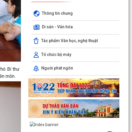
Thông tin chung
Di sản - Văn hóa
Tác phẩm Văn học, nghệ thuật
Tổ chức bộ máy
Người phát ngôn
hó Bí thư
yên môn.
TUYÊN TRUYỀN, QUÁN TRIỆT NGHỊ QUYẾT SỐ
11-NQ/TU: QUYẾT TÂM TẠO ĐỘNG LỰC MỚI
CHO TĂNG TRƯỞNG KINH TẾ...