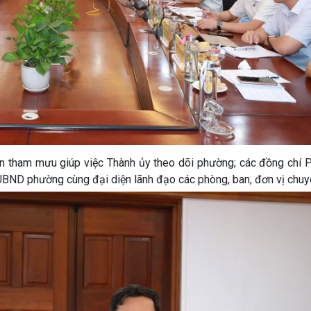
n tham mưu giúp việc Thành ủy theo dõi phường; các đồng chí P
UBND phường cùng đại diện lãnh đạo các phòng, ban, đơn vị chu