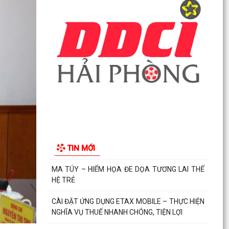
PHƯỜNG HẢI AN TẬP HUẤN HƯỚNG DẪN BẢO
ĐẢM AN TOÀN THÔNG TIN TRONG THỰC HIỆN
NHIỆM VỤ
Techfest Haiphong 2026 là sự kiện khoa học
công nghệ và đổi mới sáng tạo thường niên lớn
nhất thành...
Hộ dân phường Hải An tự nguyện hiến 131,2 m²
đất phục vụ mở rộng tuyến đường trước cửa
trường THPT...
TIN MỚI
Các ngày lễ, ngày kỷ niệm nổi bật trong tháng 8
MA TÚY – HIỂM HỌA ĐE DỌA TƯƠNG LAI THẾ
HỆ TRẺ
CÀI ĐẶT ỨNG DỤNG ETAX MOBILE – THỰC HIỆN
NGHĨA VỤ THUẾ NHANH CHÓNG, TIỆN LỢI