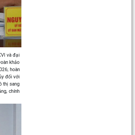
CỤM THI ĐUA SỐ 3 UBMTTQVN THÀNH PHỐ SƠ
KẾT CÔNG TÁC 6 THÁNG ĐẦU NĂM, KÝ KẾT
GIAO ƯỚC THI ĐUA NĂM...
Kế hoạch hành động Thực hiện Nghị quyết số
11-NQ/TU ngày 15/7/2026 của ban chấp hành
Đảng bộ thành...
XVI và đại
PHƯỜNG HẢI AN TRIỂN KHAI KẾ HOẠCH XỬ
 Đoàn khảo
PHẠT VI PHẠM HÀNH CHÍNH VỀ TRẬT TỰ CÔNG
026; hoàn
CỘNG, TRẬT TỰ ĐƯỜNG HÈ...
ủy đối với
TRƯỜNG TIỂU HỌC TRÀNG CÁT TRIỂN KHAI
ô thị sang
THỰC HIỆN CÔNG TÁC BẢO VỆ TRẺ EM TRÊN
ảng, chính
MÔI TRƯỜNG MẠNG
HÀNH TRÌNH TUỔI TRẺ "UỐNG NƯỚC NHỚ
NGUỒN, ĐỀN ƠN ĐÁP NGHĨA" NHÂN KỶ NIỆM 79
NĂM NGÀY THƯƠNG BINH -...
THÔNG BÁO Công khai số điện thoại các đồng