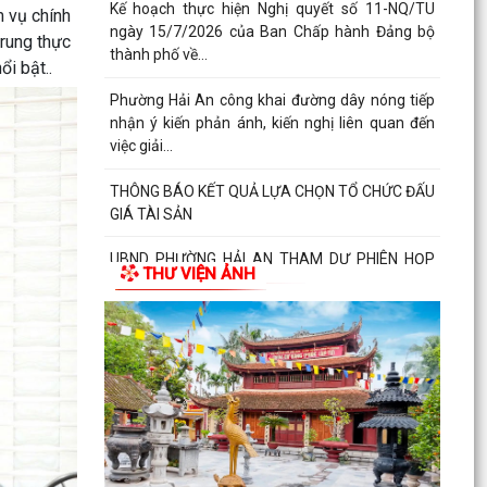
Kế hoạch thực hiện Nghị quyết số 11-NQ/TU
m vụ chính
ngày 15/7/2026 của Ban Chấp hành Đảng bộ
trung thực
thành phố về...
i bật..
Phường Hải An công khai đường dây nóng tiếp
nhận ý kiến phản ánh, kiến nghị liên quan đến
việc giải...
THÔNG BÁO KẾT QUẢ LỰA CHỌN TỔ CHỨC ĐẤU
GIÁ TÀI SẢN
UBND PHƯỜNG HẢI AN THAM DỰ PHIÊN HỌP
THƯ VIỆN ẢNH
TRỰC TUYẾN THƯỜNG KỲ UBND THÀNH PHỐ
THÁNG 7 NĂM 2026.
Lãnh đạo phường Hải An đã đến thăm, tặng
giấy khen và biểu dương gia đình bà Lương Thị
Thúy (trú...
Đồng chí Nguyễn Thị Thu, Bí thư Đảng ủy, Chủ
tịch HĐND phường Hải An chủ trì buổi tiếp công
dân...