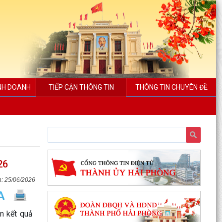
INH DOANH
TIẾP CẬN THÔNG TIN
THÔNG TIN CHUYÊN ĐỀ
26
25/06/2026
m kết quả