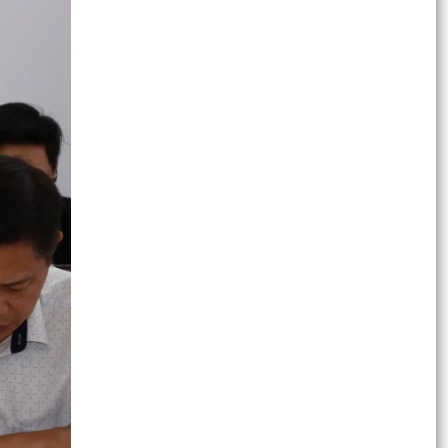
THÔNG BÁO Về việc lựa chọn tổ chức đấu giá tài
sản.
Thực hiện chế độ báo cáo hoạt động đầu tư trên
Hệ thống thông tin về giám sát, đánh giá đầu tư
QUYẾT ĐỊNH Phê duyệt phương án đấu giá
quyền sử dụng đất đối với 76 lô đất thuộc 03 ô
đất N3, N5,...
50 SUẤT QUÀ ĐƯỢC TẬP ĐOÀN BABEENI TRAO
TẶNG TỚI GIA ĐÌNH CHÍNH SÁCH, NGƯỜI CÓ
CÔNG PHƯỜNG HẢI AN
TRƯỜNG TIỂU HỌC CÁT BI TRI ÂN, TẶNG QUÀ
GIA ĐÌNH CHÍNH SÁCH, NGƯỜI CÓ CÔNG VỚI
CÁCH MẠNG NHÂN NGÀY...
HỘI CỰU CÔNG AN NHÂN DÂN PHƯỜNG HẢI AN
TRAO QUÀ TRI ÂN THƯƠNG BINH, GIA ĐÌNH LIỆT
SĨ CÔNG AN NHÂN...