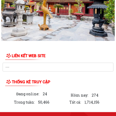
quyết tâm bứt phá hoàn thành...
Đồng chí Nguyễn Thị Thu, Bí thư Đảng ủy, Chủ tịch HĐND phường Hải
An chủ trì buổi tiếp công dân...
Kế hoạch của Ban Thường vụ Đảng ủy thực hiện Nghị quyết số 11-
NQ/TU ngày 15/7/2026 của Ban Chấp...
ĐIỂM CẦU PHƯỜNG HẢI AN THAM GIA HỘI NGHỊ TOÀN QUỐC QUÁN
TRIỆT, TRIỂN KHAI THỰC HIỆN NGHỊ QUYẾT HỘI...
LIÊN KẾT WEB SITE
THÔNG BÁO Về việc lựa chọn tổ chức đấu giá tài sản.
Thực hiện chế độ báo cáo hoạt động đầu tư trên Hệ thống thông tin về
giám sát, đánh giá đầu tư
THỐNG KÊ TRUY CẬP
QUYẾT ĐỊNH Phê duyệt phương án đấu giá quyền sử dụng đất đối với
Đang online:
24
76 lô đất thuộc 03 ô đất N3, N5,...
Hôm nay:
274
Trong tuần:
50,466
Tất cả:
1,714,156
50 SUẤT QUÀ ĐƯỢC TẬP ĐOÀN BABEENI TRAO TẶNG TỚI GIA ĐÌNH
CHÍNH SÁCH, NGƯỜI CÓ CÔNG PHƯỜNG HẢI AN