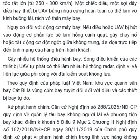
tốc rất lớn (từ 250 - 300 km/h). Một chiếc diều, một sợi dây
diều hay thiết bị UAV bằng nhựa cứng hoàn toàn có thể làm vỡ
kính buồng lái, rách vỏ thân máy bay.
Nguy cơ đối với động cơ máy bay: Nếu diều hoặc UAV bị hút
vào động cơ phản lực sẽ làm hỏng cánh quạt, gây cháy nổ
hoặc tắt động cơ đột ngột giữa không trung, đe dọa trực tiếp
đến tính mạng của hàng trăm hành khách.
Gây nhiễu hệ thống điều hành bay: Sóng điều khiển của các
thiết bị UAV tự phát có thể làm nhiễu hệ thống radar, định vị và
liên lạc giữa phi công với đài kiểm soát không lưu.
Theo quy định của pháp luật Việt Nam, khu vực quanh sân
bay Cát Bi là vùng cấm bay tuyệt đối đối với diều và các thiết
bị bay tự do.
Xử phạt hành chính: Căn cứ Nghị định số 288/2025/NĐ-CP
quy định về quản lý tàu bay không người lái và phương tiện
bay khác; điểm k khoản 5 Điều 9 Mục 2 Chương II Nghị định
số 162/2018/NĐ-CP ngày 30/11/2018 của Chính phủ quy
định xử phạt vi phạm hành chính trong lĩnh vực hàng không