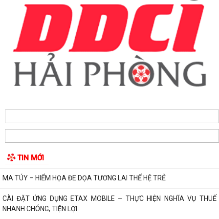
TUYÊN TRUYỀN, QUÁN TRIỆT NGHỊ QUYẾT SỐ 11-NQ/TU: QUYẾT
TÂM TẠO ĐỘNG LỰC MỚI CHO TĂNG TRƯỞNG KINH TẾ...
PHƯỜNG HẢI AN TẬP HUẤN HƯỚNG DẪN BẢO ĐẢM AN TOÀN THÔNG
TIN TRONG THỰC HIỆN NHIỆM VỤ
Techfest Haiphong 2026 là sự kiện khoa học công nghệ và đổi mới
sáng tạo thường niên lớn nhất thành...
Hộ dân phường Hải An tự nguyện hiến 131,2 m² đất phục vụ mở rộng
tuyến đường trước cửa trường THPT...
TIN MỚI
Các ngày lễ, ngày kỷ niệm nổi bật trong tháng 8
MA TÚY – HIỂM HỌA ĐE DỌA TƯƠNG LAI THẾ HỆ TRẺ
CÀI ĐẶT ỨNG DỤNG ETAX MOBILE – THỰC HIỆN NGHĨA VỤ THUẾ
NHANH CHÓNG, TIỆN LỢI