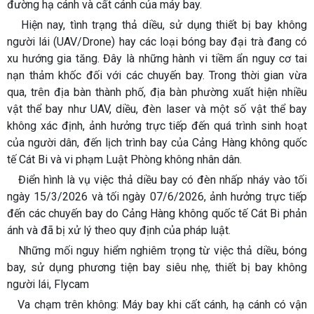
đường hạ cánh và cất cánh của máy bay.
Hiện nay, tình trạng thả diều, sử dụng thiết bị bay không
người lái (UAV/Drone) hay các loại bóng bay đại trà đang có
xu hướng gia tăng. Đây là những hành vi tiềm ẩn nguy cơ tai
nạn thảm khốc đối với các chuyến bay. Trong thời gian vừa
qua, trên địa bàn thành phố, địa bàn phường xuất hiện nhiều
vật thể bay như UAV, diều, đèn laser và một số vật thể bay
không xác định, ảnh hưởng trực tiếp đến quá trình sinh hoạt
của người dân, đến lịch trình bay của Cảng Hàng không quốc
tế Cát Bi và vi phạm Luật Phòng không nhân dân.
Điển hình là vụ việc thả diều bay có đèn nhấp nháy vào tối
ngày 15/3/2026 và tối ngày 07/6/2026, ảnh hưởng trực tiếp
đến các chuyến bay do Cảng Hàng không quốc tế Cát Bi phản
ánh và đã bị xử lý theo quy định của pháp luật.
Những mối nguy hiểm nghiêm trọng từ việc thả diều, bóng
bay, sử dụng phương tiện bay siêu nhẹ, thiết bị bay không
người lái, Flycam
Va chạm trên không: Máy bay khi cất cánh, hạ cánh có vận