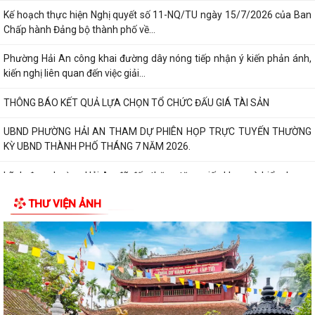
Kế hoạch thực hiện Nghị quyết số 11-NQ/TU ngày 15/7/2026 của Ban
Chấp hành Đảng bộ thành phố về...
Phường Hải An công khai đường dây nóng tiếp nhận ý kiến phản ánh,
kiến nghị liên quan đến việc giải...
THÔNG BÁO KẾT QUẢ LỰA CHỌN TỔ CHỨC ĐẤU GIÁ TÀI SẢN
UBND PHƯỜNG HẢI AN THAM DỰ PHIÊN HỌP TRỰC TUYẾN THƯỜNG
KỲ UBND THÀNH PHỐ THÁNG 7 NĂM 2026.
Lãnh đạo phường Hải An đã đến thăm, tặng giấy khen và biểu dương
gia đình bà Lương Thị Thúy (trú...
THƯ VIỆN ẢNH
Đồng chí Nguyễn Thị Thu, Bí thư Đảng ủy, Chủ tịch HĐND phường Hải
An chủ trì buổi tiếp công dân...
Thông báo đường dây nòng của Đảng uỷ phường tiếp nhận thông tin
phản ánh, kiến nghị liên quan đến...
Đảng ủy phường Hải An đánh giá toàn diện kết quả thực hiện tháng 7,