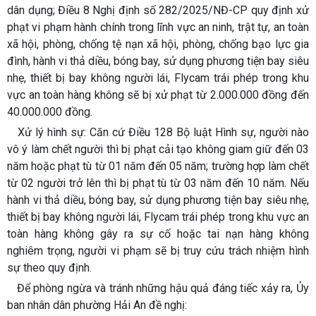
dân dụng; Điều 8 Nghị định số 282/2025/NĐ-CP quy định xử
phạt vi phạm hành chính trong lĩnh vực an ninh, trật tự, an toàn
xã hội, phòng, chống tệ nạn xã hội, phòng, chống bạo lực gia
đình, hành vi thả diều, bóng bay, sử dụng phương tiện bay siêu
nhẹ, thiết bị bay không người lái, Flycam trái phép trong khu
vực an toàn hàng không sẽ bị xử phạt từ 2.000.000 đồng đến
40.000.000 đồng.
Xử lý hình sự: Căn cứ Điều 128 Bộ luật Hình sự, người nào
vô ý làm chết người thì bị phạt cải tạo không giam giữ đến 03
năm hoặc phạt tù từ 01 năm đến 05 năm; trường hợp làm chết
từ 02 người trở lên thì bị phạt tù từ 03 năm đến 10 năm. Nếu
hành vi thả diều, bóng bay, sử dụng phương tiện bay siêu nhẹ,
thiết bị bay không người lái, Flycam trái phép trong khu vực an
toàn hàng không gây ra sự cố hoặc tai nạn hàng không
nghiêm trọng, người vi phạm sẽ bị truy cứu trách nhiệm hình
sự theo quy định.
Để phòng ngừa và tránh những hậu quả đáng tiếc xảy ra, Ủy
ban nhân dân phường Hải An đề nghị: