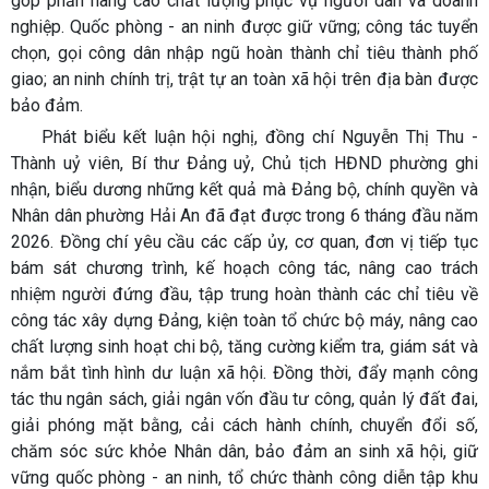
góp phần nâng cao chất lượng phục vụ người dân và doanh
nghiệp. Quốc phòng - an ninh được giữ vững; công tác tuyển
chọn, gọi công dân nhập ngũ hoàn thành chỉ tiêu thành phố
giao; an ninh chính trị, trật tự an toàn xã hội trên địa bàn được
bảo đảm.
Phát biểu kết luận hội nghị, đồng chí Nguyễn Thị Thu -
Thành uỷ viên, Bí thư Đảng uỷ, Chủ tịch HĐND phường ghi
nhận, biểu dương những kết quả mà Đảng bộ, chính quyền và
Nhân dân phường Hải An đã đạt được trong 6 tháng đầu năm
2026. Đồng chí yêu cầu các cấp ủy, cơ quan, đơn vị tiếp tục
bám sát chương trình, kế hoạch công tác, nâng cao trách
nhiệm người đứng đầu, tập trung hoàn thành các chỉ tiêu về
công tác xây dựng Đảng, kiện toàn tổ chức bộ máy, nâng cao
chất lượng sinh hoạt chi bộ, tăng cường kiểm tra, giám sát và
nắm bắt tình hình dư luận xã hội. Đồng thời, đẩy mạnh công
tác thu ngân sách, giải ngân vốn đầu tư công, quản lý đất đai,
giải phóng mặt bằng, cải cách hành chính, chuyển đổi số,
chăm sóc sức khỏe Nhân dân, bảo đảm an sinh xã hội, giữ
vững quốc phòng - an ninh, tổ chức thành công diễn tập khu