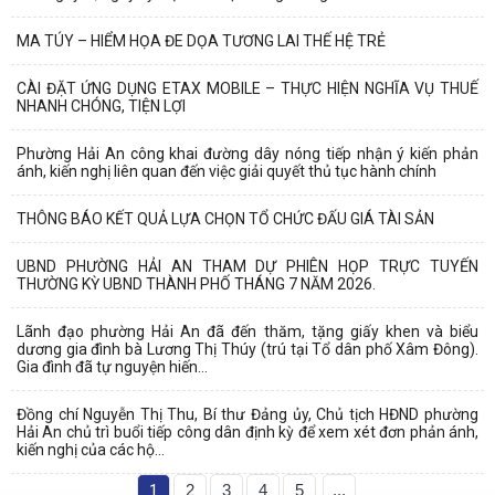
MA TÚY – HIỂM HỌA ĐE DỌA TƯƠNG LAI THẾ HỆ TRẺ
CÀI ĐẶT ỨNG DỤNG ETAX MOBILE – THỰC HIỆN NGHĨA VỤ THUẾ
NHANH CHÓNG, TIỆN LỢI
Phường Hải An công khai đường dây nóng tiếp nhận ý kiến phản
ánh, kiến nghị liên quan đến việc giải quyết thủ tục hành chính
THÔNG BÁO KẾT QUẢ LỰA CHỌN TỔ CHỨC ĐẤU GIÁ TÀI SẢN
UBND PHƯỜNG HẢI AN THAM DỰ PHIÊN HỌP TRỰC TUYẾN
THƯỜNG KỲ UBND THÀNH PHỐ THÁNG 7 NĂM 2026.
Lãnh đạo phường Hải An đã đến thăm, tặng giấy khen và biểu
dương gia đình bà Lương Thị Thúy (trú tại Tổ dân phố Xâm Đông).
Gia đình đã tự nguyện hiến...
Đồng chí Nguyễn Thị Thu, Bí thư Đảng ủy, Chủ tịch HĐND phường
Hải An chủ trì buổi tiếp công dân định kỳ để xem xét đơn phản ánh,
kiến nghị của các hộ...
1
2
3
4
5
...