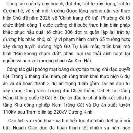
Công tác quản lý quy hoạch, đất đai, trật tự xây dựng, trật tự
đường hè, vệ sinh môi trường được tăng cường gắn với thực
hiện Chủ đề năm 2026 về "Chỉnh trang đô thị". Phường đã tổ
chức thành công 1 cuộc cưỡng chế buộc thực hiện biện pháp
khắc phục hậu quả; tổ chức 306 đợt ra quân lập lại trật tự
đường hè; nhắc nhở, xử lý vi phạm hành chính 65 trường hợp;
xây dựng tuyến đường Ngô Gia Tự kiểu mẫu; triển khai mô
hình "Rác không chạm đất", phân loại rác thải sinh hoạt tại
nguồn và nạo vét mương nhánh An Kim Hải.
Công tác giải phóng mặt bằng được tập trung chỉ đạo quyết
liệt. Trong 6 tháng đầu năm, phường triển khai thực hiện 6 dự
án và đã hoàn thành 3 dự án trọng điểm gồm: Dự án đầu tư
xây dựng Công viên Tượng đài Chiến thắng Cát Bi tại Cảng
Hàng không quốc tế Cát Bi; Dự án đầu tư phát triển kết cấu hạ
tầng Khu công nghiệp Nam Tràng Cát và Dự án xuất tuyến
110kV sau Trạm biến áp 220kV Dương Kinh.
Các lĩnh vực văn hóa - xã hội tiếp tục đạt nhiều kết quả nổi
bật. Ngành Giáo dục đã hoàn thành tốt nhiệm vụ năm học