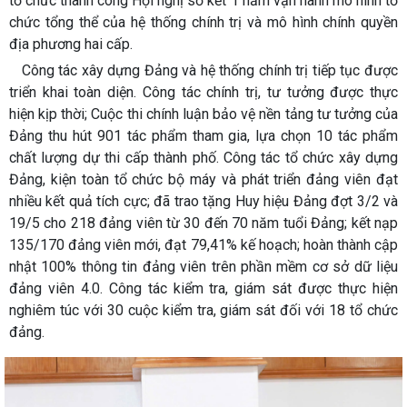
tổ chức thành công Hội nghị sơ kết 1 năm vận hành mô hình tổ
chức tổng thể của hệ thống chính trị và mô hình chính quyền
địa phương hai cấp.
Công tác xây dựng Đảng và hệ thống chính trị tiếp tục được
triển khai toàn diện. Công tác chính trị, tư tưởng được thực
hiện kịp thời; Cuộc thi chính luận bảo vệ nền tảng tư tưởng của
Đảng thu hút 901 tác phẩm tham gia, lựa chọn 10 tác phẩm
chất lượng dự thi cấp thành phố. Công tác tổ chức xây dựng
Đảng, kiện toàn tổ chức bộ máy và phát triển đảng viên đạt
nhiều kết quả tích cực; đã trao tặng Huy hiệu Đảng đợt 3/2 và
19/5 cho 218 đảng viên từ 30 đến 70 năm tuổi Đảng; kết nạp
135/170 đảng viên mới, đạt 79,41% kế hoạch; hoàn thành cập
nhật 100% thông tin đảng viên trên phần mềm cơ sở dữ liệu
đảng viên 4.0. Công tác kiểm tra, giám sát được thực hiện
nghiêm túc với 30 cuộc kiểm tra, giám sát đối với 18 tổ chức
đảng.