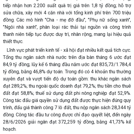
tiếp nhận hơn 2.200 suất quà trị giá trên 1,8 tỷ đồng; hỗ trợ
sửa chữa, xây mới 4 căn nhà với tổng kinh phí trên 700 triệu
đồng. Các mô hình "Cha - mẹ đỡ đầu", "Phụ nữ sống xanh",
"Ngôi nhà xanh", phân loại rác thải tại nguồn và công trình
thanh niên tiếp tục được duy trì, nhân rộng, mang lại hiệu quả
thiết thực.
Lĩnh vực phát triển kinh tế - xã hội đạt nhiều kết quả tích cực.
Tổng thu ngân sách nhà nước trên địa bàn tháng 6 ước đạt
84,9 tỷ đồng; lũy kế 6 tháng đầu năm ước đạt 835,73/1.784,4
tỷ đồng, bằng 46,8% dự toán. Trong đó có 4 khoản thu thường
xuyên đạt và vượt tiến độ dự toán gồm: thu khác ngân sách
đạt 289,2%; thu ngoài quốc doanh đạt 79,2%; thu tiền cho thuê
đất đạt 58,8%; thuế sử dụng đất phi nông nghiệp đạt 52,9%.
Công tác đấu giá quyền sử dụng đất được thực hiện đúng quy
trình, đấu giá thành công 7 lô đất, thu nộp ngân sách 28,344 tỷ
đồng. Công tác đầu tư công được chỉ đạo quyết liệt, đến ngày
28/6/2026 giải ngân đạt 372,259 tỷ đồng, bằng 41,73% kế
hoạch.