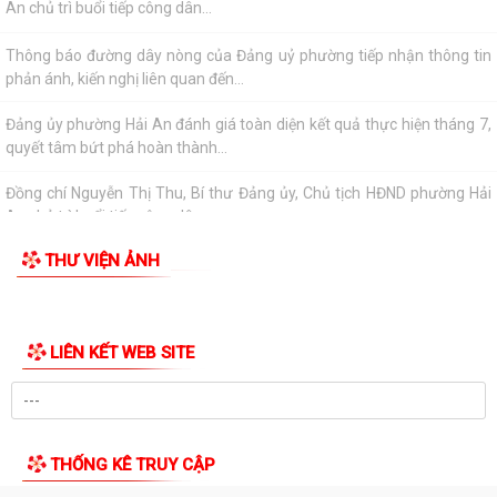
KỲ UBND THÀNH PHỐ THÁNG 7 NĂM 2026.
Lãnh đạo phường Hải An đã đến thăm, tặng giấy khen và biểu dương
gia đình bà Lương Thị Thúy (trú...
Đồng chí Nguyễn Thị Thu, Bí thư Đảng ủy, Chủ tịch HĐND phường Hải
An chủ trì buổi tiếp công dân...
Thông báo đường dây nòng của Đảng uỷ phường tiếp nhận thông tin
phản ánh, kiến nghị liên quan đến...
Đảng ủy phường Hải An đánh giá toàn diện kết quả thực hiện tháng 7,
quyết tâm bứt phá hoàn thành...
Đồng chí Nguyễn Thị Thu, Bí thư Đảng ủy, Chủ tịch HĐND phường Hải
An chủ trì buổi tiếp công dân...
THƯ VIỆN ẢNH
Kế hoạch của Ban Thường vụ Đảng ủy thực hiện Nghị quyết số 11-
NQ/TU ngày 15/7/2026 của Ban Chấp...
ĐIỂM CẦU PHƯỜNG HẢI AN THAM GIA HỘI NGHỊ TOÀN QUỐC QUÁN
TRIỆT, TRIỂN KHAI THỰC HIỆN NGHỊ QUYẾT HỘI...