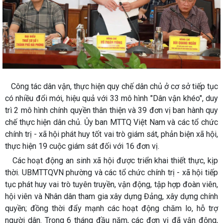
Công tác dân vận, thực hiện quy chế dân chủ ở cơ sở tiếp tục
có nhiều đổi mới, hiệu quả với 33 mô hình "Dân vận khéo", duy
trì 2 mô hình chính quyền thân thiện và 39 đơn vị ban hành quy
chế thực hiện dân chủ. Ủy ban MTTQ Việt Nam và các tổ chức
chính trị - xã hội phát huy tốt vai trò giám sát, phản biện xã hội,
thực hiện 19 cuộc giám sát đối với 16 đơn vị.
Các hoạt động an sinh xã hội được triển khai thiết thực, kịp
thời. UBMTTQVN phường và các tổ chức chính trị - xã hội tiếp
tục phát huy vai trò tuyên truyền, vận động, tập hợp đoàn viên,
hội viên và Nhân dân tham gia xây dựng Đảng, xây dựng chính
quyền; đồng thời đẩy mạnh các hoạt động chăm lo, hỗ trợ
người dân. Trong 6 tháng đầu năm, các đơn vị đã vận động,