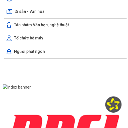
Di sản - Văn hóa
Tác phẩm Văn học, nghệ thuật
Tổ chức bộ máy
Người phát ngôn
TUYÊN TRUYỀN, QUÁN TRIỆT NGHỊ QUYẾT SỐ 11-NQ/TU: QUYẾT
TÂM TẠO ĐỘNG LỰC MỚI CHO TĂNG TRƯỞNG KINH TẾ...
PHƯỜNG HẢI AN TẬP HUẤN HƯỚNG DẪN BẢO ĐẢM AN TOÀN THÔNG
TIN TRONG THỰC HIỆN NHIỆM VỤ
Techfest Haiphong 2026 là sự kiện khoa học công nghệ và đổi mới