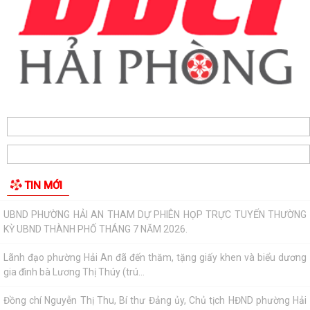
sáng tạo thường niên lớn nhất thành...
Hộ dân phường Hải An tự nguyện hiến 131,2 m² đất phục vụ mở rộng
tuyến đường trước cửa trường THPT...
Các ngày lễ, ngày kỷ niệm nổi bật trong tháng 8
MA TÚY – HIỂM HỌA ĐE DỌA TƯƠNG LAI THẾ HỆ TRẺ
CÀI ĐẶT ỨNG DỤNG ETAX MOBILE – THỰC HIỆN NGHĨA VỤ THUẾ
NHANH CHÓNG, TIỆN LỢI
Kế hoạch thực hiện Nghị quyết số 11-NQ/TU ngày 15/7/2026 của Ban
Chấp hành Đảng bộ thành phố về...
Phường Hải An công khai đường dây nóng tiếp nhận ý kiến phản ánh,
kiến nghị liên quan đến việc giải...
TIN MỚI
THÔNG BÁO KẾT QUẢ LỰA CHỌN TỔ CHỨC ĐẤU GIÁ TÀI SẢN
UBND PHƯỜNG HẢI AN THAM DỰ PHIÊN HỌP TRỰC TUYẾN THƯỜNG