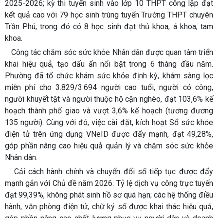
2025-2026; kỳ thi tuyển sinh vào lớp 10 THPT công lập đạt
kết quả cao với 79 học sinh trúng tuyển Trường THPT chuyên
Trần Phú, trong đó có 8 học sinh đạt thủ khoa, á khoa, tam
khoa.
Công tác chăm sóc sức khỏe Nhân dân được quan tâm triển
khai hiệu quả, tạo dấu ấn nổi bật trong 6 tháng đầu năm.
Phường đã tổ chức khám sức khỏe định kỳ, khám sàng lọc
miễn phí cho 3.829/3.694 người cao tuổi, người có công,
người khuyết tật và người thuộc hộ cận nghèo, đạt 103,6% kế
hoạch thành phố giao và vượt 3,6% kế hoạch (tương đương
135 người). Cùng với đó, việc cài đặt, kích hoạt Sổ sức khỏe
điện tử trên ứng dụng VNeID được đẩy mạnh, đạt 49,28%,
góp phần nâng cao hiệu quả quản lý và chăm sóc sức khỏe
Nhân dân.
Cải cách hành chính và chuyển đổi số tiếp tục được đẩy
mạnh gắn với Chủ đề năm 2026. Tỷ lệ dịch vụ công trực tuyến
đạt 99,39%, không phát sinh hồ sơ quá hạn; các hệ thống điều
hành, văn phòng điện tử, chữ ký số được khai thác hiệu quả,