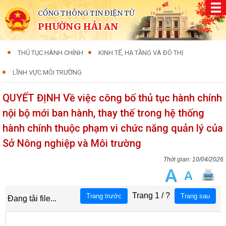
CỔNG THÔNG TIN ĐIỆN TỬ
PHƯỜNG HẢI AN
THỦ TỤC HÀNH CHÍNH
KINH TẾ, HẠ TẦNG VÀ ĐÔ THỊ
LĨNH VỰC MÔI TRƯỜNG
QUYẾT ĐỊNH Về việc công bố thủ tục hành chính
nội bộ mới ban hành, thay thế trong hệ thống
hành chính thuộc phạm vi chức năng quản lý của
Sở Nông nghiệp và Môi trường
10/04/2026