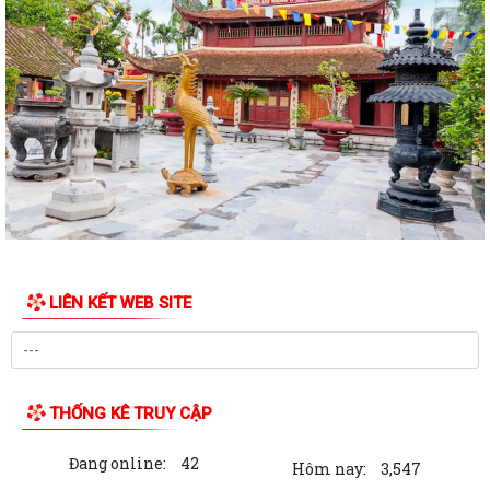
THÔNG BÁO Về việc lựa chọn tổ chức đấu giá tài sản.
Thực hiện chế độ báo cáo hoạt động đầu tư trên Hệ thống thông tin về
giám sát, đánh giá đầu tư
QUYẾT ĐỊNH Phê duyệt phương án đấu giá quyền sử dụng đất đối với
76 lô đất thuộc 03 ô đất N3, N5,...
50 SUẤT QUÀ ĐƯỢC TẬP ĐOÀN BABEENI TRAO TẶNG TỚI GIA ĐÌNH
CHÍNH SÁCH, NGƯỜI CÓ CÔNG PHƯỜNG HẢI AN
TRƯỜNG TIỂU HỌC CÁT BI TRI ÂN, TẶNG QUÀ GIA ĐÌNH CHÍNH SÁCH,
NGƯỜI CÓ CÔNG VỚI CÁCH MẠNG NHÂN NGÀY...
LIÊN KẾT WEB SITE
HỘI CỰU CÔNG AN NHÂN DÂN PHƯỜNG HẢI AN TRAO QUÀ TRI ÂN
THƯƠNG BINH, GIA ĐÌNH LIỆT SĨ CÔNG AN NHÂN...
CỤM THI ĐUA SỐ 3 UBMTTQVN THÀNH PHỐ SƠ KẾT CÔNG TÁC 6
THỐNG KÊ TRUY CẬP
THÁNG ĐẦU NĂM, KÝ KẾT GIAO ƯỚC THI ĐUA NĂM...
Đang online:
42
PHƯỜNG HẢI AN TRIỂN KHAI KẾ HOẠCH XỬ PHẠT VI PHẠM HÀNH
Hôm nay:
3,547
CHÍNH VỀ TRẬT TỰ CÔNG CỘNG, TRẬT TỰ ĐƯỜNG HÈ...