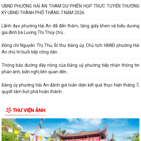
UBND PHƯỜNG HẢI AN THAM DỰ PHIÊN HỌP TRỰC TUYẾN THƯỜNG
KỲ UBND THÀNH PHỐ THÁNG 7 NĂM 2026.
Lãnh đạo phường Hải An đã đến thăm, tặng giấy khen và biểu dương
gia đình bà Lương Thị Thúy (trú...
Đồng chí Nguyễn Thị Thu, Bí thư Đảng ủy, Chủ tịch HĐND phường Hải
An chủ trì buổi tiếp công dân...
Thông báo đường dây nòng của Đảng uỷ phường tiếp nhận thông tin
phản ánh, kiến nghị liên quan đến...
Đảng ủy phường Hải An đánh giá toàn diện kết quả thực hiện tháng 7,
quyết tâm bứt phá hoàn thành...
Đồng chí Nguyễn Thị Thu, Bí thư Đảng ủy, Chủ tịch HĐND phường Hải
THƯ VIỆN ẢNH
An chủ trì buổi tiếp công dân...
ĐIỂM CẦU PHƯỜNG HẢI AN THAM GIA HỘI NGHỊ TOÀN QUỐC QUÁN
TRIỆT, TRIỂN KHAI THỰC HIỆN NGHỊ QUYẾT HỘI...