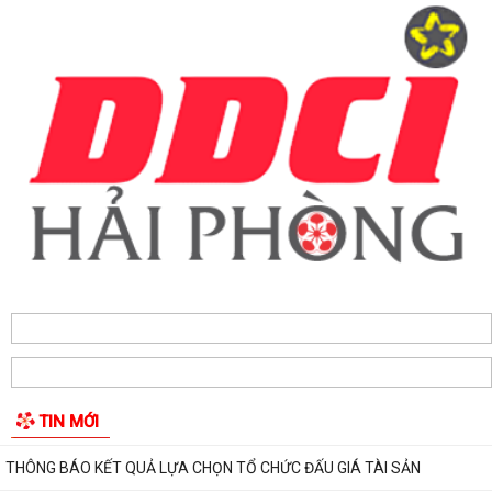
Hộ dân phường Hải An tự nguyện hiến 131,2 m² đất phục vụ mở rộng
tuyến đường trước cửa trường THPT...
Các ngày lễ, ngày kỷ niệm nổi bật trong tháng 8
MA TÚY – HIỂM HỌA ĐE DỌA TƯƠNG LAI THẾ HỆ TRẺ
CÀI ĐẶT ỨNG DỤNG ETAX MOBILE – THỰC HIỆN NGHĨA VỤ THUẾ
NHANH CHÓNG, TIỆN LỢI
Phường Hải An công khai đường dây nóng tiếp nhận ý kiến phản ánh,
TIN MỚI
kiến nghị liên quan đến việc giải...
THÔNG BÁO KẾT QUẢ LỰA CHỌN TỔ CHỨC ĐẤU GIÁ TÀI SẢN