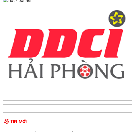
Techfest Haiphong 2026 là sự kiện khoa học công nghệ và đổi mới
sáng tạo thường niên lớn nhất thành...
Hộ dân phường Hải An tự nguyện hiến 131,2 m² đất phục vụ mở rộng
tuyến đường trước cửa trường THPT...
Các ngày lễ, ngày kỷ niệm nổi bật trong tháng 8
MA TÚY – HIỂM HỌA ĐE DỌA TƯƠNG LAI THẾ HỆ TRẺ
CÀI ĐẶT ỨNG DỤNG ETAX MOBILE – THỰC HIỆN NGHĨA VỤ THUẾ
NHANH CHÓNG, TIỆN LỢI
Kế hoạch thực hiện Nghị quyết số 11-NQ/TU ngày 15/7/2026 của Ban
Chấp hành Đảng bộ thành phố về...
Phường Hải An công khai đường dây nóng tiếp nhận ý kiến phản ánh,
kiến nghị liên quan đến việc giải...
TIN MỚI
THÔNG BÁO KẾT QUẢ LỰA CHỌN TỔ CHỨC ĐẤU GIÁ TÀI SẢN