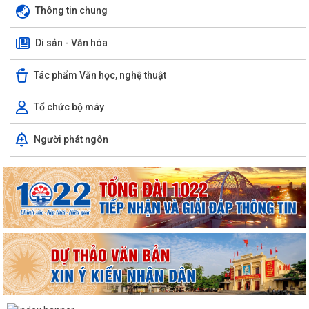
Thông tin chung
Di sản - Văn hóa
Tác phẩm Văn học, nghệ thuật
Tổ chức bộ máy
Người phát ngôn
TUYÊN TRUYỀN, QUÁN TRIỆT NGHỊ QUYẾT SỐ 11-NQ/TU: QUYẾT
TÂM TẠO ĐỘNG LỰC MỚI CHO TĂNG TRƯỞNG KINH TẾ...
PHƯỜNG HẢI AN TẬP HUẤN HƯỚNG DẪN BẢO ĐẢM AN TOÀN THÔNG
TIN TRONG THỰC HIỆN NHIỆM VỤ