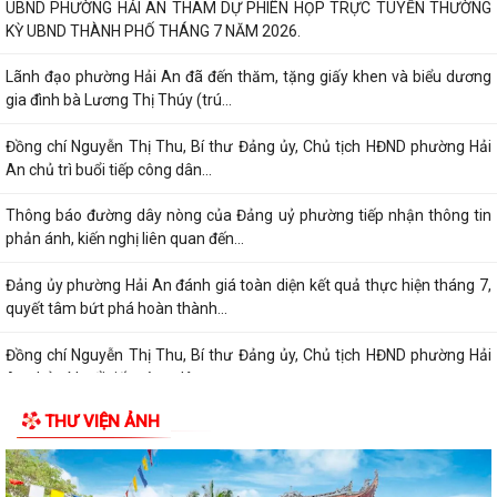
UBND PHƯỜNG HẢI AN THAM DỰ PHIÊN HỌP TRỰC TUYẾN THƯỜNG
KỲ UBND THÀNH PHỐ THÁNG 7 NĂM 2026.
Lãnh đạo phường Hải An đã đến thăm, tặng giấy khen và biểu dương
gia đình bà Lương Thị Thúy (trú...
Đồng chí Nguyễn Thị Thu, Bí thư Đảng ủy, Chủ tịch HĐND phường Hải
An chủ trì buổi tiếp công dân...
Thông báo đường dây nòng của Đảng uỷ phường tiếp nhận thông tin
phản ánh, kiến nghị liên quan đến...
Đảng ủy phường Hải An đánh giá toàn diện kết quả thực hiện tháng 7,
quyết tâm bứt phá hoàn thành...
Đồng chí Nguyễn Thị Thu, Bí thư Đảng ủy, Chủ tịch HĐND phường Hải
An chủ trì buổi tiếp công dân...
THƯ VIỆN ẢNH
Kế hoạch của Ban Thường vụ Đảng ủy thực hiện Nghị quyết số 11-
NQ/TU ngày 15/7/2026 của Ban Chấp...
ĐIỂM CẦU PHƯỜNG HẢI AN THAM GIA HỘI NGHỊ TOÀN QUỐC QUÁN