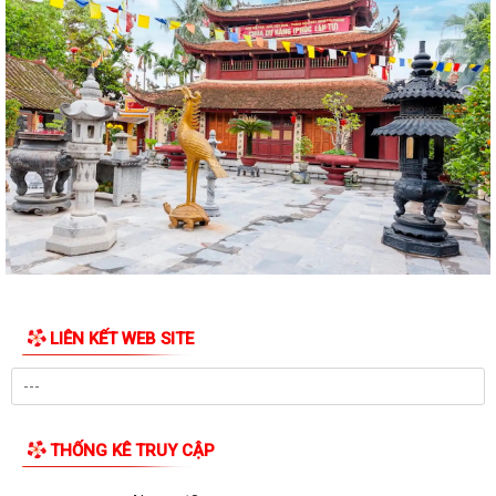
TRIỆT, TRIỂN KHAI THỰC HIỆN NGHỊ QUYẾT HỘI...
THÔNG BÁO Về việc lựa chọn tổ chức đấu giá tài sản.
Thực hiện chế độ báo cáo hoạt động đầu tư trên Hệ thống thông tin về
giám sát, đánh giá đầu tư
QUYẾT ĐỊNH Phê duyệt phương án đấu giá quyền sử dụng đất đối với
76 lô đất thuộc 03 ô đất N3, N5,...
50 SUẤT QUÀ ĐƯỢC TẬP ĐOÀN BABEENI TRAO TẶNG TỚI GIA ĐÌNH
CHÍNH SÁCH, NGƯỜI CÓ CÔNG PHƯỜNG HẢI AN
TRƯỜNG TIỂU HỌC CÁT BI TRI ÂN, TẶNG QUÀ GIA ĐÌNH CHÍNH SÁCH,
LIÊN KẾT WEB SITE
NGƯỜI CÓ CÔNG VỚI CÁCH MẠNG NHÂN NGÀY...
HỘI CỰU CÔNG AN NHÂN DÂN PHƯỜNG HẢI AN TRAO QUÀ TRI ÂN
THƯƠNG BINH, GIA ĐÌNH LIỆT SĨ CÔNG AN NHÂN...
THỐNG KÊ TRUY CẬP
CỤM THI ĐUA SỐ 3 UBMTTQVN THÀNH PHỐ SƠ KẾT CÔNG TÁC 6
THÁNG ĐẦU NĂM, KÝ KẾT GIAO ƯỚC THI ĐUA NĂM...