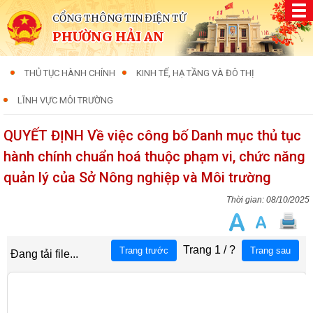
CỔNG THÔNG TIN ĐIỆN TỬ
PHƯỜNG HẢI AN
THỦ TỤC HÀNH CHÍNH
KINH TẾ, HẠ TẦNG VÀ ĐÔ THỊ
LĨNH VỰC MÔI TRƯỜNG
QUYẾT ĐỊNH Về việc công bố Danh mục thủ tục
hành chính chuẩn hoá thuộc phạm vi, chức năng
quản lý của Sở Nông nghiệp và Môi trường
08/10/2025