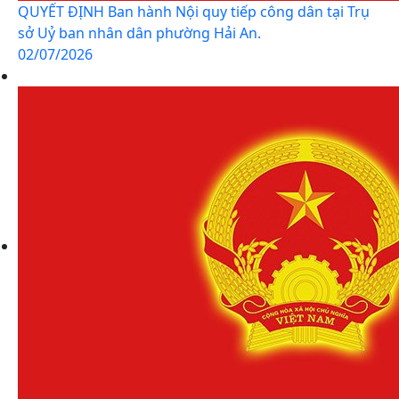
QUYẾT ĐỊNH Ban hành Nội quy tiếp công dân tại Trụ
sở Uỷ ban nhân dân phường Hải An.
02/07/2026