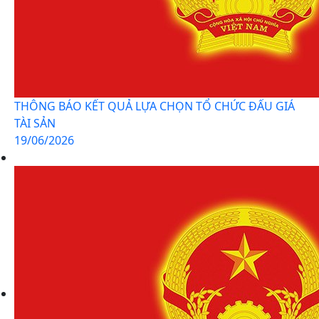
THÔNG BÁO KẾT QUẢ LỰA CHỌN TỔ CHỨC ĐẤU GIÁ
TÀI SẢN
19/06/2026