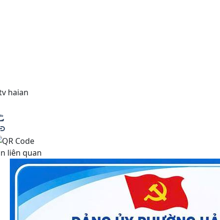
tv haian
in liên quan