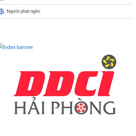
Người phát ngôn
Hộ dân phường Hải An tự nguyện hiến 131,2 m² đất phục vụ mở
rộng tuyến đường trước cửa trường THPT...
ác ngày lễ, ngày kỷ niệm nổi bật trong tháng 8
MA TÚY – HIỂM HỌA ĐE DỌA TƯƠNG LAI THẾ HỆ TRẺ
CÀI ĐẶT ỨNG DỤNG ETAX MOBILE – THỰC HIỆN NGHĨA VỤ THUẾ