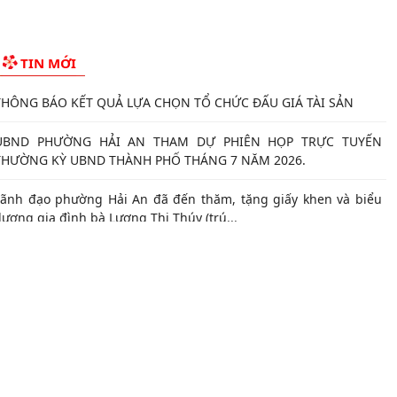
NHANH CHÓNG, TIỆN LỢI
Phường Hải An công khai đường dây nóng tiếp nhận ý kiến phản
TIN MỚI
nh, kiến nghị liên quan đến việc giải...
THÔNG BÁO KẾT QUẢ LỰA CHỌN TỔ CHỨC ĐẤU GIÁ TÀI SẢN
UBND PHƯỜNG HẢI AN THAM DỰ PHIÊN HỌP TRỰC TUYẾN
THƯỜNG KỲ UBND THÀNH PHỐ THÁNG 7 NĂM 2026.
Lãnh đạo phường Hải An đã đến thăm, tặng giấy khen và biểu
ương gia đình bà Lương Thị Thúy (trú...
Đồng chí Nguyễn Thị Thu, Bí thư Đảng ủy, Chủ tịch HĐND
hường Hải An chủ trì buổi tiếp công dân...
Thông báo đường dây nòng của Đảng uỷ phường tiếp nhận
hông tin phản ánh, kiến nghị liên quan đến...
Đảng ủy phường Hải An đánh giá toàn diện kết quả thực hiện
háng 7, quyết tâm bứt phá hoàn thành...