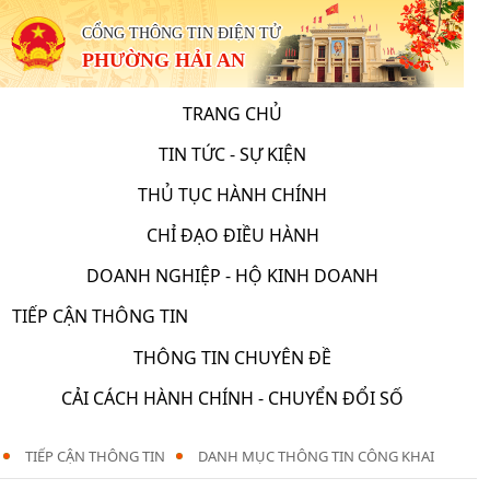
CỔNG THÔNG TIN ĐIỆN TỬ
PHƯỜNG HẢI AN
TRANG CHỦ
TIN TỨC - SỰ KIỆN
THỦ TỤC HÀNH CHÍNH
CHỈ ĐẠO ĐIỀU HÀNH
DOANH NGHIỆP - HỘ KINH DOANH
TIẾP CẬN THÔNG TIN
THÔNG TIN CHUYÊN ĐỀ
CẢI CÁCH HÀNH CHÍNH - CHUYỂN ĐỔI SỐ
TIẾP CẬN THÔNG TIN
DANH MỤC THÔNG TIN CÔNG KHAI