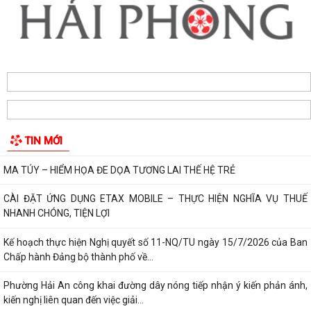
PHƯỜNG HẢI AN TẬP HUẤN HƯỚNG DẪN BẢO ĐẢM AN TOÀN THÔNG
TIN TRONG THỰC HIỆN NHIỆM VỤ
Techfest Haiphong 2026 là sự kiện khoa học công nghệ và đổi mới
sáng tạo thường niên lớn nhất thành...
Hộ dân phường Hải An tự nguyện hiến 131,2 m² đất phục vụ mở rộng
tuyến đường trước cửa trường THPT...
TIN MỚI
Các ngày lễ, ngày kỷ niệm nổi bật trong tháng 8
MA TÚY – HIỂM HỌA ĐE DỌA TƯƠNG LAI THẾ HỆ TRẺ
CÀI ĐẶT ỨNG DỤNG ETAX MOBILE – THỰC HIỆN NGHĨA VỤ THUẾ
NHANH CHÓNG, TIỆN LỢI
Kế hoạch thực hiện Nghị quyết số 11-NQ/TU ngày 15/7/2026 của Ban
Chấp hành Đảng bộ thành phố về...
Phường Hải An công khai đường dây nóng tiếp nhận ý kiến phản ánh,
kiến nghị liên quan đến việc giải...