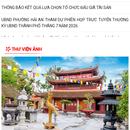
THÔNG BÁO KẾT QUẢ LỰA CHỌN TỔ CHỨC ĐẤU GIÁ TÀI SẢN
UBND PHƯỜNG HẢI AN THAM DỰ PHIÊN HỌP TRỰC TUYẾN THƯỜNG
KỲ UBND THÀNH PHỐ THÁNG 7 NĂM 2026.
Lãnh đạo phường Hải An đã đến thăm, tặng giấy khen và biểu dương
gia đình bà Lương Thị Thúy (trú...
THƯ VIỆN ẢNH
Đồng chí Nguyễn Thị Thu, Bí thư Đảng ủy, Chủ tịch HĐND phường Hải
An chủ trì buổi tiếp công dân...
Thông báo đường dây nòng của Đảng uỷ phường tiếp nhận thông tin
phản ánh, kiến nghị liên quan đến...
Đảng ủy phường Hải An đánh giá toàn diện kết quả thực hiện tháng 7,
quyết tâm bứt phá hoàn thành...
Đồng chí Nguyễn Thị Thu, Bí thư Đảng ủy, Chủ tịch HĐND phường Hải
An chủ trì buổi tiếp công dân...
Kế hoạch của Ban Thường vụ Đảng ủy thực hiện Nghị quyết số 11-