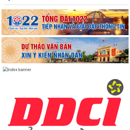
TUYÊN TRUYỀN, QUÁN TRIỆT NGHỊ QUYẾT SỐ 11-NQ/TU: QUYẾT
TÂM TẠO ĐỘNG LỰC MỚI CHO TĂNG TRƯỞNG KINH TẾ...