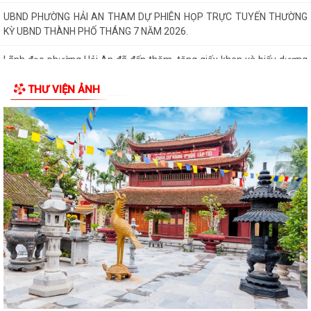
Đảng ủy phường Hải An đánh giá toàn diện kết quả thực hiện tháng 7,
quyết tâm bứt phá hoàn thành...
Đồng chí Nguyễn Thị Thu, Bí thư Đảng ủy, Chủ tịch HĐND phường Hải
An chủ trì buổi tiếp công dân...
THƯ VIỆN ẢNH
Kế hoạch của Ban Thường vụ Đảng ủy thực hiện Nghị quyết số 11-
NQ/TU ngày 15/7/2026 của Ban Chấp...
ĐIỂM CẦU PHƯỜNG HẢI AN THAM GIA HỘI NGHỊ TOÀN QUỐC QUÁN
TRIỆT, TRIỂN KHAI THỰC HIỆN NGHỊ QUYẾT HỘI...
THÔNG BÁO Về việc lựa chọn tổ chức đấu giá tài sản.
Thực hiện chế độ báo cáo hoạt động đầu tư trên Hệ thống thông tin về
giám sát, đánh giá đầu tư
QUYẾT ĐỊNH Phê duyệt phương án đấu giá quyền sử dụng đất đối với
76 lô đất thuộc 03 ô đất N3, N5,...
50 SUẤT QUÀ ĐƯỢC TẬP ĐOÀN BABEENI TRAO TẶNG TỚI GIA ĐÌNH
CHÍNH SÁCH, NGƯỜI CÓ CÔNG PHƯỜNG HẢI AN