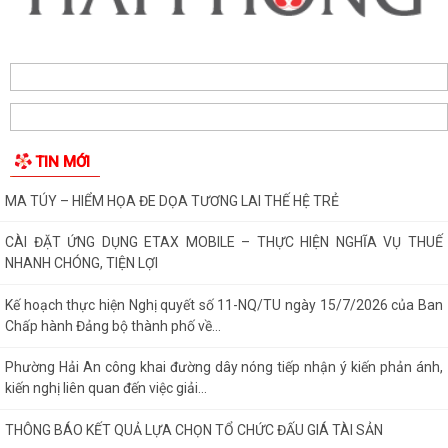
Kế hoạch thực hiện Nghị quyết số 11-NQ/TU ngày 15/7/2026 của Ban
Chấp hành Đảng bộ thành phố về...
Phường Hải An công khai đường dây nóng tiếp nhận ý kiến phản ánh,
kiến nghị liên quan đến việc giải...
TIN MỚI
THÔNG BÁO KẾT QUẢ LỰA CHỌN TỔ CHỨC ĐẤU GIÁ TÀI SẢN
UBND PHƯỜNG HẢI AN THAM DỰ PHIÊN HỌP TRỰC TUYẾN THƯỜNG
KỲ UBND THÀNH PHỐ THÁNG 7 NĂM 2026.
Lãnh đạo phường Hải An đã đến thăm, tặng giấy khen và biểu dương
gia đình bà Lương Thị Thúy (trú...
Đồng chí Nguyễn Thị Thu, Bí thư Đảng ủy, Chủ tịch HĐND phường Hải
An chủ trì buổi tiếp công dân...
Thông báo đường dây nòng của Đảng uỷ phường tiếp nhận thông tin
phản ánh, kiến nghị liên quan đến...