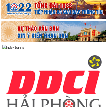
TUYÊN TRUYỀN, QUÁN TRIỆT NGHỊ QUYẾT SỐ 11-NQ/TU: QUYẾT
TÂM TẠO ĐỘNG LỰC MỚI CHO TĂNG TRƯỞNG KINH TẾ...
PHƯỜNG HẢI AN TẬP HUẤN HƯỚNG DẪN BẢO ĐẢM AN TOÀN THÔNG
TIN TRONG THỰC HIỆN NHIỆM VỤ
Techfest Haiphong 2026 là sự kiện khoa học công nghệ và đổi mới
sáng tạo thường niên lớn nhất thành...
Hộ dân phường Hải An tự nguyện hiến 131,2 m² đất phục vụ mở rộng
tuyến đường trước cửa trường THPT...
Các ngày lễ, ngày kỷ niệm nổi bật trong tháng 8
MA TÚY – HIỂM HỌA ĐE DỌA TƯƠNG LAI THẾ HỆ TRẺ
CÀI ĐẶT ỨNG DỤNG ETAX MOBILE – THỰC HIỆN NGHĨA VỤ THUẾ
NHANH CHÓNG, TIỆN LỢI