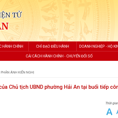
IỆN TỬ
AN
C HÀNH CHÍNH
CHỈ ĐẠO ĐIỀU HÀNH
DOANH NGHIỆP - HỘ K
CẢI CÁCH HÀNH CHÍNH - CHUYỂN ĐỔI SỐ
I PHẢN ÁNH KIẾN NGHỊ
ủa Chủ tịch UBND phường Hải An tại buổi tiếp cô