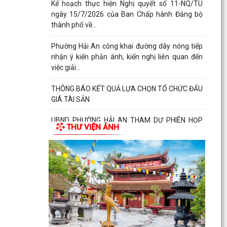
giấy khen và biểu dương gia đình bà Lương Thị
Thúy (trú...
Đồng chí Nguyễn Thị Thu, Bí thư Đảng ủy, Chủ
tịch HĐND phường Hải An chủ trì buổi tiếp công
dân...
Thông báo đường dây nòng của Đảng uỷ
phường tiếp nhận thông tin phản ánh, kiến nghị
liên quan đến...
Đảng ủy phường Hải An đánh giá toàn diện kết
THƯ VIỆN ẢNH
quả thực hiện tháng 7, quyết tâm bứt phá hoàn
thành...
Đồng chí Nguyễn Thị Thu, Bí thư Đảng ủy, Chủ
tịch HĐND phường Hải An chủ trì buổi tiếp công
dân...
Kế hoạch của Ban Thường vụ Đảng ủy thực hiện
Nghị quyết số 11-NQ/TU ngày 15/7/2026 của
Ban Chấp...