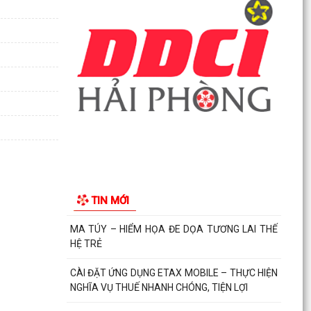
HỆ TRẺ
CÀI ĐẶT ỨNG DỤNG ETAX MOBILE – THỰC HIỆN
NGHĨA VỤ THUẾ NHANH CHÓNG, TIỆN LỢI
Kế hoạch thực hiện Nghị quyết số 11-NQ/TU
ngày 15/7/2026 của Ban Chấp hành Đảng bộ
thành phố về...
Phường Hải An công khai đường dây nóng tiếp
nhận ý kiến phản ánh, kiến nghị liên quan đến
việc giải...
TIN MỚI
THÔNG BÁO KẾT QUẢ LỰA CHỌN TỔ CHỨC ĐẤU
GIÁ TÀI SẢN
UBND PHƯỜNG HẢI AN THAM DỰ PHIÊN HỌP
TRỰC TUYẾN THƯỜNG KỲ UBND THÀNH PHỐ
THÁNG 7 NĂM 2026.
Lãnh đạo phường Hải An đã đến thăm, tặng