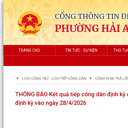
CỔNG THÔNG TIN Đ
PHƯỜNG HẢI 
TRANG CHỦ
TIN TỨC - SỰ KIỆN
THỦ TỤ
LỊCH CÔNG TÁC - LỊCH TIẾP CÔNG DÂN
CÔNG KHAI TRẢ LỜ
THÔNG BÁO Kết quả tiếp công dân định kỳ c
định kỳ vào ngày 28/4/2026